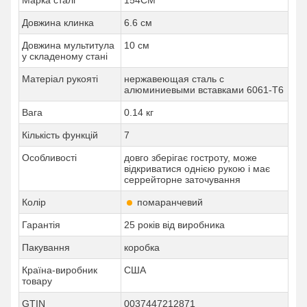
Марка сталі
154CM
Довжина клинка
6.6 см
Довжина мультитула
10 см
у складеному стані
Матеріал рукояті
нержавеющая сталь с
алюминиевыми вставками 6061-T6
Вага
0.14 кг
Кількість функцій
7
Особливості
довго зберігає гостроту, може
відкриватися однією рукою і має
серрейторне заточування
Колір
помаранчевий
Гарантія
25 років від виробника
Пакування
коробка
Країна-виробник
США
товару
GTIN
0037447212871