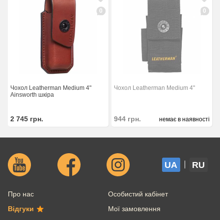
0
0
Чохол Leatherman Medium 4"
Чохол Leatherman Medium 4"
Ainsworth шкіра
2 745
грн.
944
грн.
немає в наявності
UA
RU
Про нас
Особистий кабінет
Відгуки
Мої замовлення