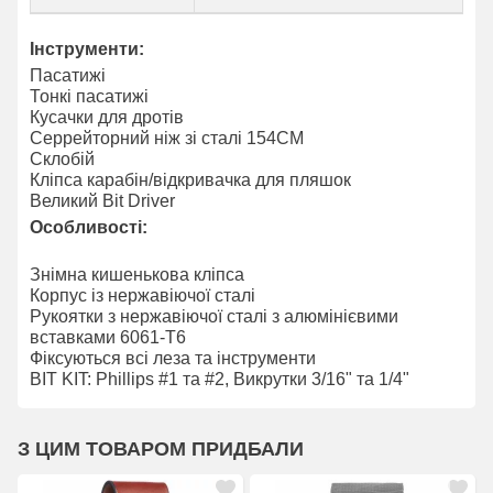
Інструменти:
Пасатижі
Тонкі пасатижі
Кусачки для дротів
Серрейторний ніж зі сталі 154CM
Склобій
Кліпса карабін/відкривачка для пляшок
Великий Bit Driver
Особливості:
Знімна кишенькова кліпса
Корпус із нержавіючої сталі
Рукоятки з нержавіючої сталі з алюмінієвими
вставками 6061-T6
Фіксуються всі леза та інструменти
BIT KIT: Phillips #1 та #2, Викрутки 3/16" та 1/4"
З ЦИМ ТОВАРОМ ПРИДБАЛИ