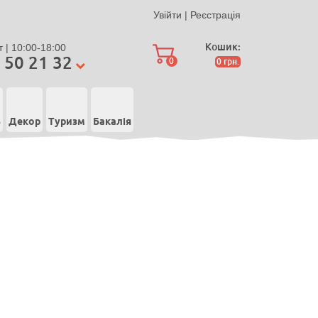
Увійти
|
Реєстрація
Кошик:
 | 10:00-18:00
 50 21 32
0
0
грн.
ь
Декор
Туризм
Бакалія