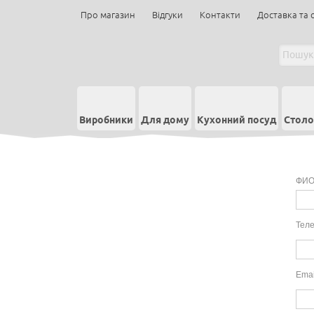
Про магазин
Відгуки
Контакти
Доставка та 
Виробники
Для дому
Кухонний посуд
Столо
ФИО
Тел
Emai