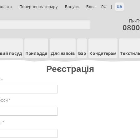
|
UA
оплата
Повернення товару
Бонуси
Блог
RU
Пн-Пт
0800
вий посуд
Приладдя
Для напоїв
Бар
Кондитерам
Текстил
Реєстрація
 *
ефон *
l *