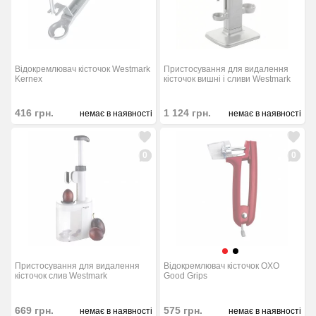
Відокремлювач кісточок Westmark
Пристосування для видалення
Kernex
кісточок вишні і сливи Westmark
416
грн.
1 124
грн.
немає в наявності
немає в наявності
0
0
Пристосування для видалення
Відокремлювач кісточок OXO
кісточок слив Westmark
Good Grips
669
грн.
575
грн.
немає в наявності
немає в наявності