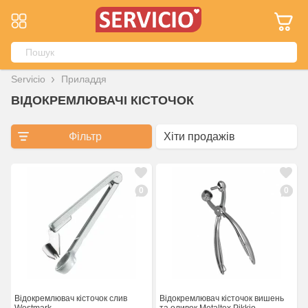
Servicio
Приладдя
ВІДОКРЕМЛЮВАЧІ КІСТОЧОК
Фільтр
0
0
Відокремлювач кісточок слив
Відокремлювач кісточок вишень