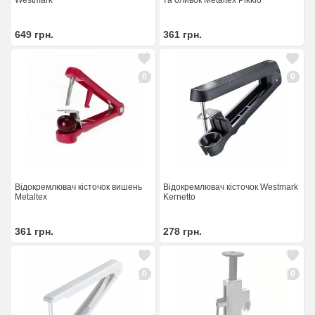
Westmark
та оливок Metaltex Pikkio
649
грн.
361
грн.
0
0
Відокремлювач кісточок вишень
Відокремлювач кісточок Westmark
Metaltex
Kernetto
361
грн.
278
грн.
0
0