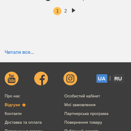
1
2
Читати все...
Часті питання покупців
UA
RU
Як швидко доставите товар?
Про нас
Особистий кабінет
Яка мінімальна сума замовлення?
Відгуки
Мої замовлення
Контакти
Партнерська програма
Чи є безкоштовна доставка?
Доставка та оплата
Повернення товару
Повернення товару
Публічний договір