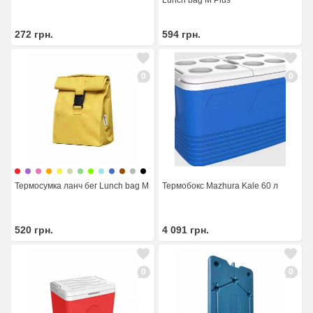
Lunch bag M Plus
272
грн.
594
грн.
0
0
Термосумка ланч бег Lunch bag M
Термобокс Mazhura Kale 60 л
520
грн.
4 091
грн.
0
0