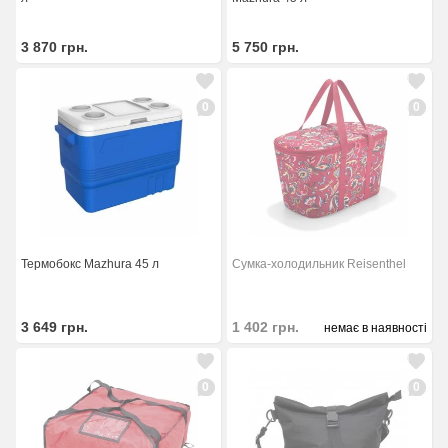
3 870
грн.
5 750
грн.
0
0
Термобокс Mazhura 45 л
Сумка-холодильник Reisenthel
3 649
грн.
1 402
грн.
немає в наявності
0
0