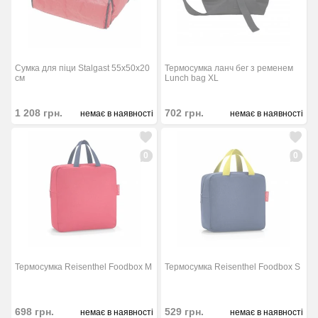
Сумка для піци Stalgast 55x50x20
Термосумка ланч бег з ременем
см
Lunch bag XL
1 208
грн.
702
грн.
немає в наявності
немає в наявності
0
0
Термосумка Reisenthel Foodbox M
Термосумка Reisenthel Foodbox S
698
грн.
529
грн.
немає в наявності
немає в наявності