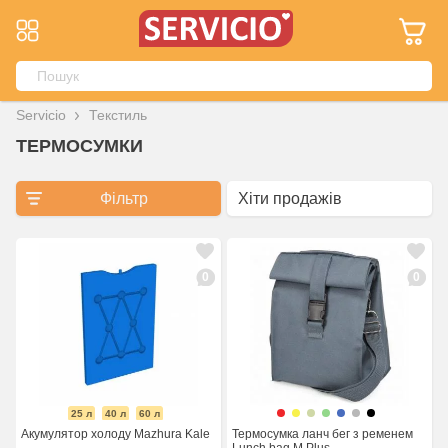
Servicio
Текстиль
ТЕРМОСУМКИ
Фільтр
0
0
25 л
40 л
60 л
Акумулятор холоду Mazhura Kale
Термосумка ланч бег з ременем