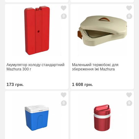
0
0
Акумулятор холоду стандартний
Маленький термобокс для
Mazhura 300 г
збереження їжі Mazhura
173
грн.
1 608
грн.
0
0