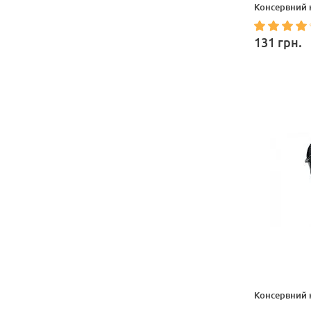
Консервний 
131
грн.
Консервний к