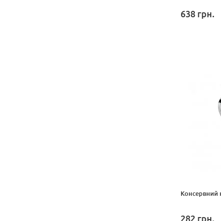
638
грн.
Консервний н
282
грн.