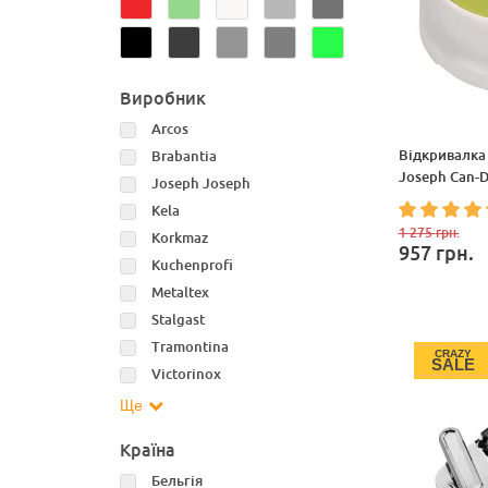
Виробник
Arcos
Відкривалка
Brabantia
Joseph Can-
Joseph Joseph
Kela
1 275
грн.
Korkmaz
957
грн.
Kuchenprofi
Metaltex
Stalgast
Tramontina
CRAZY
SALE
Victorinox
Ще
Країна
Бельгія