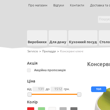
Про магазин
Відгуки
Контакти
Доставка та 
Виробники
Для дому
Кухонний посуд
Столо
Servicio
>
Приладдя
>
Консервні ключі
Акція
Консервн
Акційна пропозиція
Ціна
топ
від
до
грн.
Колір