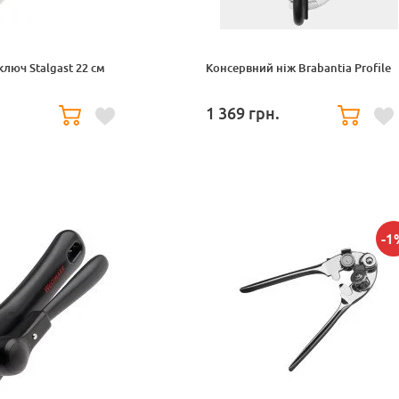
люч Stalgast 22 см
Консервний ніж Brabantia Profile
1 369
грн.
-1