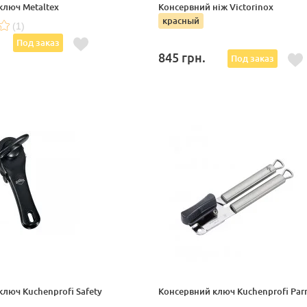
ключ Metaltex
Консервний ніж Victorinox
красный
(1)
Под заказ
845
грн.
Под заказ
люч Kuchenprofi Safety
Консервний ключ Kuchenprofi Par