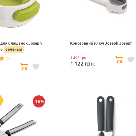
 для бляшанок Joseph
Консервний ключ Joseph Joseph
Do
зеленый
1 495
грн.
(2)
1 122
грн.
-16%