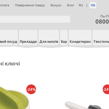
|
UA
оплата
Повернення товару
Бонуси
Блог
RU
Пн-Пт
0800
вий посуд
Приладдя
Для напоїв
Бар
Кондитерам
Текстил
і ключі
-24%
-2