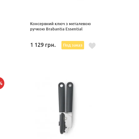
Консервний ключ з металевою
ручкою Brabantia Essential
1 129
грн.
Под заказ
%