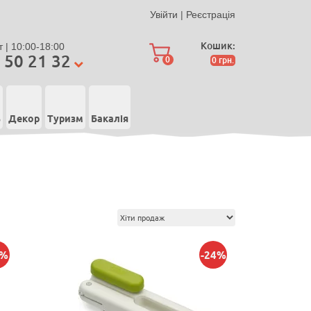
Увійти
|
Реєстрація
Кошик:
 | 10:00-18:00
 50 21 32
0
0
грн.
ь
Декор
Туризм
Бакалія
4%
-24%