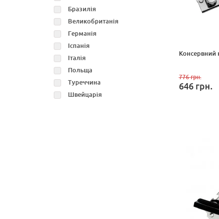
Бразилія
Великобританія
Германія
Іспанія
Консервний н
Італія
Польща
776
грн.
Туреччина
646
грн.
Швейцарія