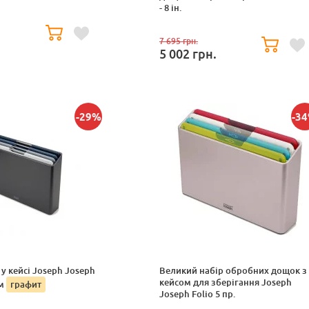
- 8 ін.
.
7 695
грн.
5 002
грн.
-29%
-3
у кейсі Joseph Joseph
Великий набір обробних дощок з
кейсом для зберігання Joseph
см
графит
Joseph Folio 5 пр.