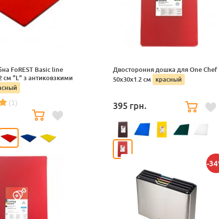
а FoREST Basic line
Двостороння дошка для One Chef
 см "L" з антиковзкими
50x30x1.2 см
красный
асный
(1)
395
грн.
-3