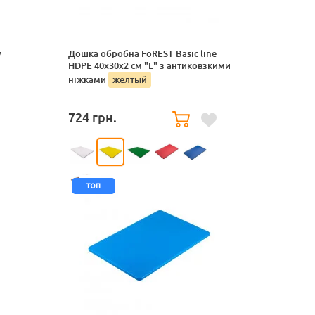
у
Дошка обробна FoREST Basic line
HDPE 40x30x2 см "L" з антиковзкими
ніжками
желтый
724
грн.
топ