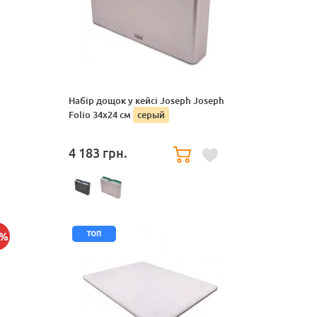
Набір дощок у кейсі Joseph Joseph
Folio 34х24 см
серый
4 183
грн.
топ
4%