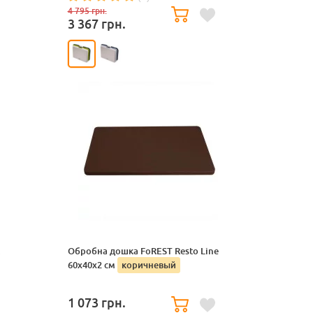
4 795
грн.
3 367
грн.
Обробна дошка FoREST Resto Line
60х40х2 см
коричневый
1 073
грн.