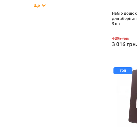
Ще
Набір дошок
для зберіган
5 пр
4 295
грн.
3 016
грн
топ