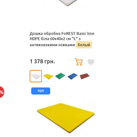
Дошка обробна FoREST Basic line
HDPE біла 60x40x2 см "L" з
антиковзкими ніжками
белый
1 378
грн.
топ
4%