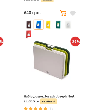
640
грн.
4%
-29%
Набір дощок Joseph Joseph Nest
25x35.5 см
зелёный
(1)