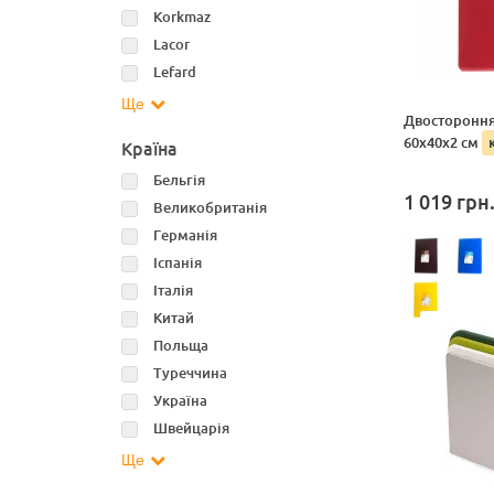
Korkmaz
Lacor
Lefard
Ще
Двостороння
60x40x2 см
Країна
Бельгія
1 019
грн
Великобританія
Германія
Іспанія
Італія
Китай
Польща
Туреччина
Україна
Швейцарія
Ще