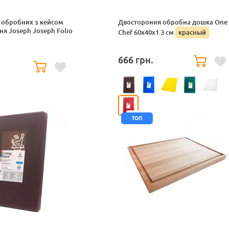
 обробних з кейсом
Двостороння обробна дошка One
ня Joseph Joseph Folio
Chef 60x40x1.3 см
красный
666
грн.
.
топ