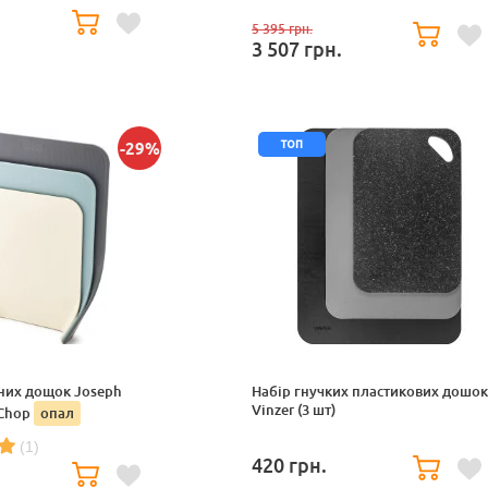
5 395
грн.
.
3 507
грн.
топ
-29%
них дощок Joseph
Набір гнучких пластикових дошок
Vinzer (3 шт)
 Chop
опал
(1)
420
грн.