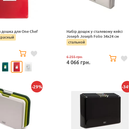
 дошка для One Chef
Набір дощок у сталевому кейсі
Joseph Joseph Folio 34х24 см
красный
стальной
.
6 255
грн.
4 066
грн.
-29%
-3