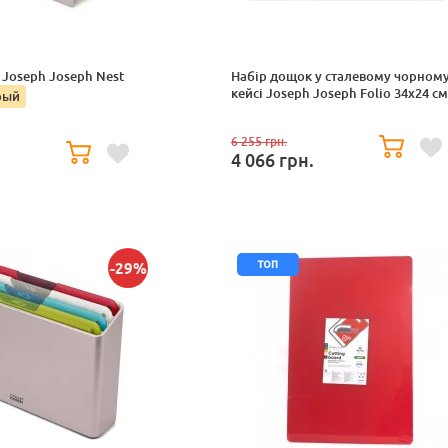
Joseph Joseph Nest
Набір дощок у сталевому чорном
кейсі Joseph Joseph Folio 34х24 см
рый
6 255
грн.
4 066
грн.
.
топ
-29%