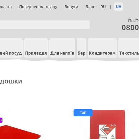
|
UA
оплата
Повернення товару
Бонуси
Блог
RU
Пн-Пт
0800
вий посуд
Приладдя
Для напоїв
Бар
Кондитерам
Текстил
 дошки
топ
мо