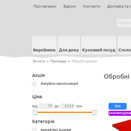
Про магазин
Відгуки
Контакти
Доставка та 
Виробники
Для дому
Кухонний посуд
Столо
Servicio
>
Приладдя
>
Обробні дошки
Акція
Обробні
Акційна пропозиція
Ціна
топ
від
до
грн.
рекомендує
Категорія
дерев'яні дошки