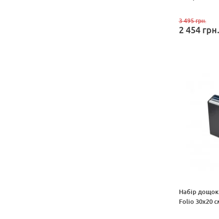
3 495
грн.
2 454
грн
Набір дощок 
Folio 30х20 