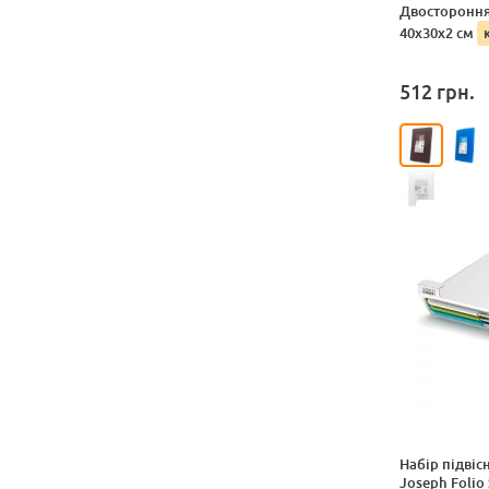
Двостороння
40x30x2 см
512
грн.
Набір підвіс
Joseph Folio 