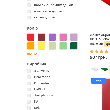
набори обробних дощок
пластикові дошки
скляні дошки
Колір
Дошка обробн
HDPE 50x30x2
ніжками
кр
Ще
907
грн.
Виробник
3 Claveles
Beaumont
топ
Brabantia
FoREST
Joseph Joseph
KAI
Kela