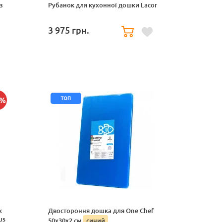
з
Рубанок для кухонної дошки Lacor
3 975
грн.
топ
4%
х
Двостороння дошка для One Chef
us
50x30x2 см
синий