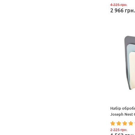
4 225
грн.
2 966
грн
Набір оброб
Joseph Nest
2 225
грн.