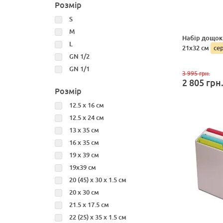
Розмір
S
M
Набір дощок 
L
21x32 см
се
GN 1/2
GN 1/1
3 995
грн.
2 805
грн
Розмір
12.5 x 16 см
12.5 х 24 см
13 х 35 см
16 x 35 см
19 x 39 см
19x39 см
20 (45) x 30 x 1.5 см
20 x 30 см
21.5 х 17.5 см
22 (25) x 35 x 1.5 см