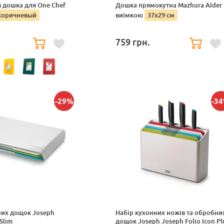
 дошка для One Chef
Дошка прямокутна Mazhura Alder 
коричневый
виїмкою
37x29 см
759
грн.
-29%
-3
них дощок Joseph
Набір кухонних ножів та обробни
Slim
дощок Joseph Joseph Folio Icon Pl