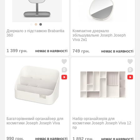
Компактне дзеркало
Дзеркало з підставкою Brabantia
збільшувальне Joseph Joseph
360
Viva 2в1
1 399
грн.
749
грн.
немає в наявності
немає в наявності
0
0
Набір органайзерів для
Багаторівневий органайзер для
косметики Joseph Joseph Viva 12
косметики Joseph Joseph Viva
пр
990
грн.
1 892
грн.
немає в наявності
немає в наявності