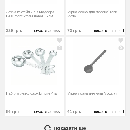
Ложка коктейльна з Мадлера
Мірна ложка для меленої кави
Beaumont Professional 15 см
Motta
329
грн.
73
грн.
немає в наявності
немає в наявності
0
0
Набір мірних ложок Empire 4 шт
Мірна ложка для кави Motta 7 г
86
грн.
41
грн.
немає в наявності
немає в наявності
Показати ще