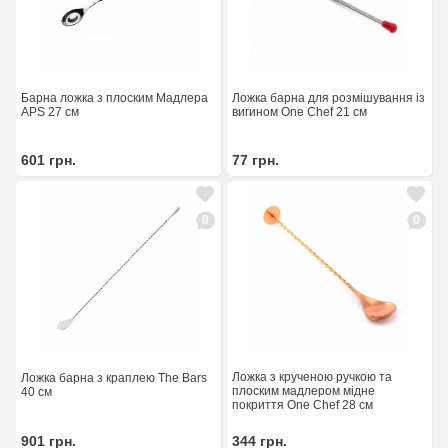
Барна ложка з плоским Мадлера
Ложка барна для розмішування із
APS 27 см
вигином One Chef 21 см
601
грн.
77
грн.
0
0
Ложка з крученою ручкою та
Ложка барна з краплею The Bars
плоским мадлером мідне
40 см
покриття One Chef 28 см
901
грн.
344
грн.