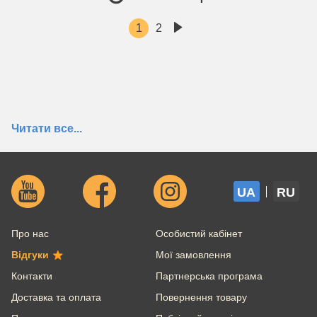
1
2
Читати все...
Часті питання покупців
Як швидко доставите товар?
UA
RU
Яка мінімальна сума замовлення?
Про нас
Особистий кабінет
Чи є безкоштовна доставка?
Відгуки
Мої замовлення
Контакти
Партнерська програма
Як мені зрозуміти, що у вас
оригінальна продукція?
Доставка та оплата
Повернення товару