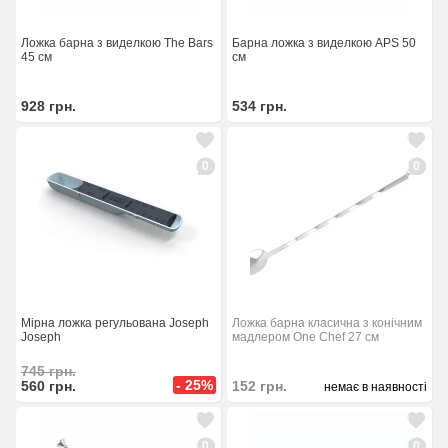
Ложка барна з виделкою The Bars
Барна ложка з виделкою APS 50
45 см
см
928
грн.
534
грн.
0
0
Мірна ложка регульована Joseph
Ложка барна класична з конічним
Joseph
мадлером One Chef 27 см
745
грн.
- 25%
560
грн.
152
грн.
немає в наявності
0
0