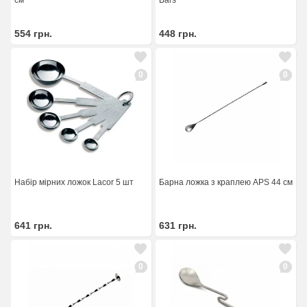
см
Bars
554
грн.
448
грн.
0
0
Набір мірних ложок Lacor 5 шт
Барна ложка з краплею APS 44 см
641
грн.
631
грн.
0
0