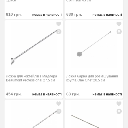
Space
Collinson 45 см
810
грн.
639
грн.
немає в наявності
немає в наявності
0
0
Ложка для коктейлів з Мадлера
Ложка барна для розмішування
Beaumont Professional 27.5 см
кругла One Chef 20.5 см
454
грн.
63
грн.
немає в наявності
немає в наявності
0
0