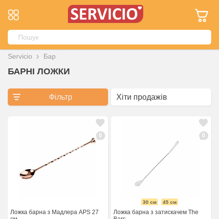
Servicio
Бар
БАРНІ ЛОЖКИ
Фільтр
0
0
30 см
45 см
Ложка барна з Мадлера APS 27
Ложка барна з затискачем The