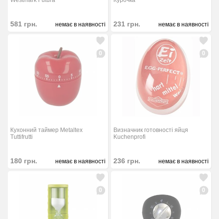
Westmark Futura
Курочка
581
грн.
231
грн.
немає в наявності
немає в наявності
0
0
Кухонний таймер Metaltex
Визначник готовності яйця
Tuttifrutti
Kuchenprofi
180
грн.
236
грн.
немає в наявності
немає в наявності
0
0