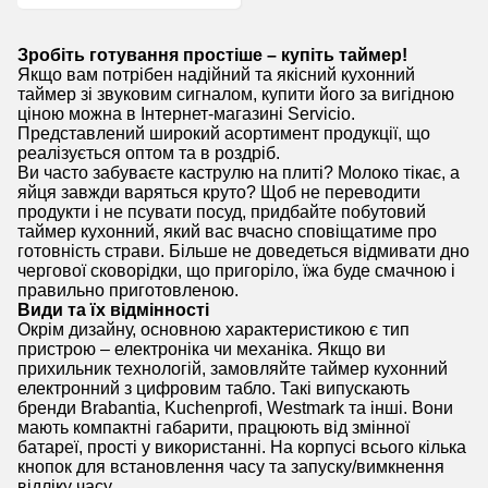
Зробіть готування простіше – купіть таймер!
Якщо вам потрібен надійний та якісний кухонний
таймер зі звуковим сигналом, купити його за вигідною
ціною можна в Інтернет-магазині Servicio.
Представлений широкий асортимент продукції, що
реалізується оптом та в роздріб.
Ви часто забуваєте каструлю на плиті? Молоко тікає, а
яйця завжди варяться круто? Щоб не переводити
продукти і не псувати посуд, придбайте побутовий
таймер кухонний, який вас вчасно сповіщатиме про
готовність страви. Більше не доведеться відмивати дно
чергової сковорідки, що пригоріло, їжа буде смачною і
правильно приготовленою.
Види та їх відмінності
Окрім дизайну, основною характеристикою є тип
пристрою – електроніка чи механіка. Якщо ви
прихильник технологій, замовляйте таймер кухонний
електронний з цифровим табло. Такі випускають
бренди Brabantia, Kuchenprofi, Westmark та інші. Вони
мають компактні габарити, працюють від змінної
батареї, прості у використанні. На корпусі всього кілька
кнопок для встановлення часу та запуску/вимкнення
відліку часу.