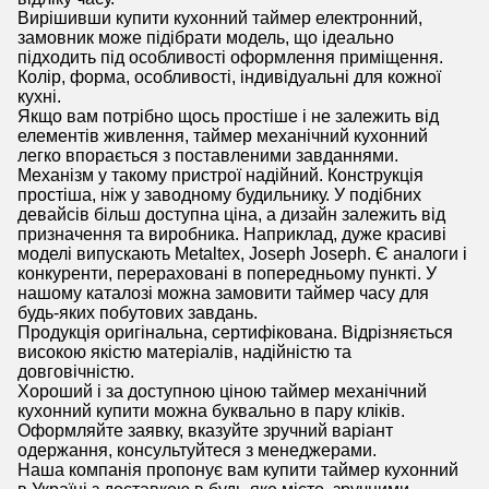
Вирішивши купити кухонний таймер електронний,
замовник може підібрати модель, що ідеально
підходить під особливості оформлення приміщення.
Колір, форма, особливості, індивідуальні для кожної
кухні.
Якщо вам потрібно щось простіше і не залежить від
елементів живлення, таймер механічний кухонний
легко впорається з поставленими завданнями.
Механізм у такому пристрої надійний. Конструкція
простіша, ніж у заводному будильнику. У подібних
девайсів більш доступна ціна, а дизайн залежить від
призначення та виробника. Наприклад, дуже красиві
моделі випускають Metaltex, Joseph Joseph. Є аналоги і
конкуренти, перераховані в попередньому пункті. У
нашому каталозі можна замовити таймер часу для
будь-яких побутових завдань.
Продукція оригінальна, сертифікована. Відрізняється
високою якістю матеріалів, надійністю та
довговічністю.
Хороший і за доступною ціною таймер механічний
кухонний купити можна буквально в пару кліків.
Оформляйте заявку, вказуйте зручний варіант
одержання, консультуйтеся з менеджерами.
Наша компанія пропонує вам купити таймер кухонний