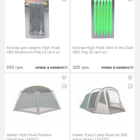
Кілочки для намету High Peak
Кілочки High Peak Glow in the Dark
ABS Mushroom Peg 13 см 6 шт
ABS Peg 20 см 6 шт
203
грн.
320
грн.
немає в наявності
немає в наявності
0
0
Намет High Peak Pavillon
Намет Easy Camp Base Air 500
Grey/Lime (14047)
Aqua Stone (120335)