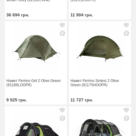
White / Grey (92162CWW)
(91135LOOFR)
36 694
грн.
11 904
грн.
0
0
Намет Ferrino Grit 2 Olive Green
Намет Ferrino Sintesi 2 Olive
(91188LOOFR)
Green (91175HOOFR)
9 525
грн.
11 727
грн.
0
0