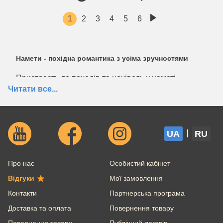
1
2
3
4
5
6
Намети - похідна романтика з усіма зручностями
Пристрасть до походів та ночівель у наметі,
напевно, є у багатьох. Але не кожен ризикне
Читати все...
усамітнитися в горах чи на пляжі. Для цього
потрібно любити походи та мати місце для ночівлі.
Вибираючи похідний будиночок, пам'ятайте, що
вироби відрізняються між собою за декількома
UA
RU
ознаками:
розмір;
місткість;
Про нас
Особистий кабінет
сезонність;
матеріал;
Відгуки
Мої замовлення
форма;
Контакти
Партнерська програма
комплектація.
Доставка та оплата
Повернення товару
Можна купити намети маленькі або великі, залежно
Повернення товару
Публічний договір