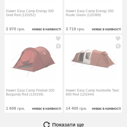
Намет Easy Camp Energy 300
Намет Easy Camp Energy 300
Gold Red (120352)
Rustic Green (120389)
2 970
грн.
3 719
грн.
немає в наявності
немає в наявності
0
0
Намет Easy Camp Fireball 200
Намет Easy Camp Huntsville Twin
Burgundy Red (120339)
800 Red (120344)
1 608
грн.
14 400
грн.
немає в наявності
немає в наявності
Показати ще