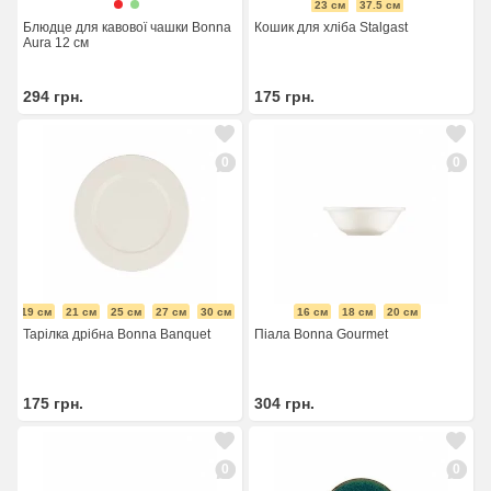
23 см
37.5 см
Блюдце для кавової чашки Bonna
Кошик для хліба Stalgast
Aura 12 см
294
грн.
175
грн.
0
0
19 см
21 см
25 см
27 см
30 см
16 см
18 см
20 см
Тарілка дрібна Bonna Banquet
Піала Bonna Gourmet
175
грн.
304
грн.
0
0