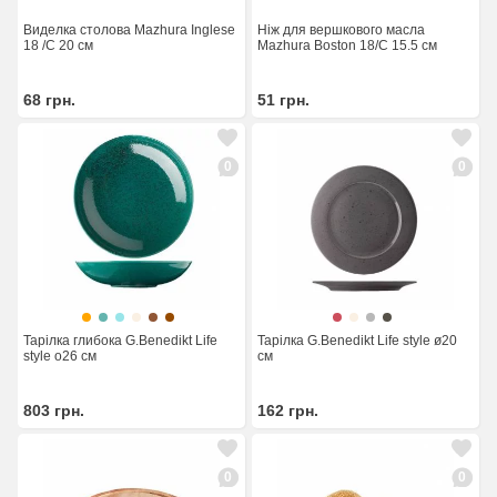
Виделка столова Mazhura Inglese
Ніж для вершкового масла
18 /C 20 см
Mazhura Boston 18/C 15.5 см
68
грн.
51
грн.
0
0
Тарілка глибока G.Benedikt Life
Тарілка G.Benedikt Life style ø20
style o26 см
см
803
грн.
162
грн.
0
0