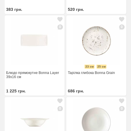
383
грн.
520
грн.
0
0
23 см
25 см
Блюдо прямокутне Bonna Layer
Тарілка глибока Bonna Grain
39x16 см
1 225
грн.
686
грн.
0
0