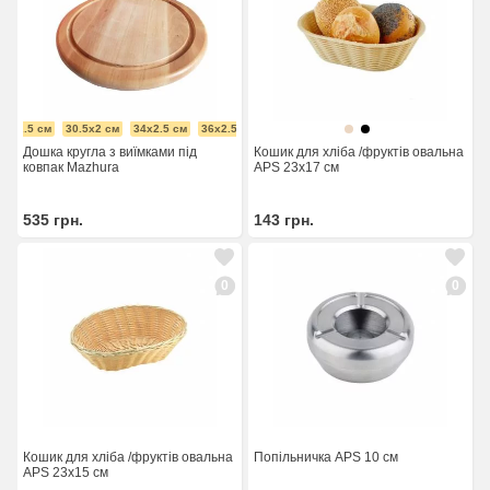
25x2.5 см
30.5x2 см
34x2.5 см
36x2.5 см
Дошка кругла з виїмками під
Кошик для хліба /фруктів овальна
ковпак Mazhura
APS 23x17 см
535
грн.
143
грн.
0
0
Кошик для хліба /фруктів овальна
Попільничка APS 10 см
APS 23x15 см