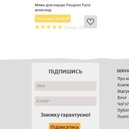
Млин для перцю Peugeot Paris
шоколад
Под заказ 30 дней
Отзывы (2)
ПІДПИШИСЬ
SERVI
Про м
Конта
Відгу
Блог
ЧоГо?
Публі
Знижку гарантуємо!
Політ