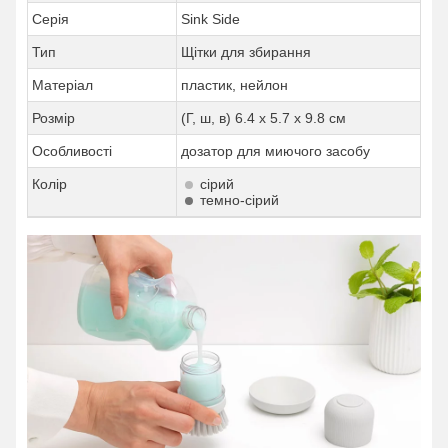
Серія
Sink Side
Тип
Щітки для збирання
Матеріал
пластик, нейлон
Розмір
(Г, ш, в) 6.4 x 5.7 x 9.8 см
Особливості
дозатор для миючого засобу
Колір
сірий
темно-сірий