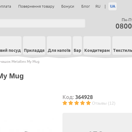
|
UA
оплата
Повернення товару
Бонуси
Блог
RU
Пн-Пт
0800
вий посуд
Приладдя
Для напоїв
Бар
Кондитерам
Текстил
 чашок Metaltex My Mug
 My Mug
Код:
364928
Отзывы (12)