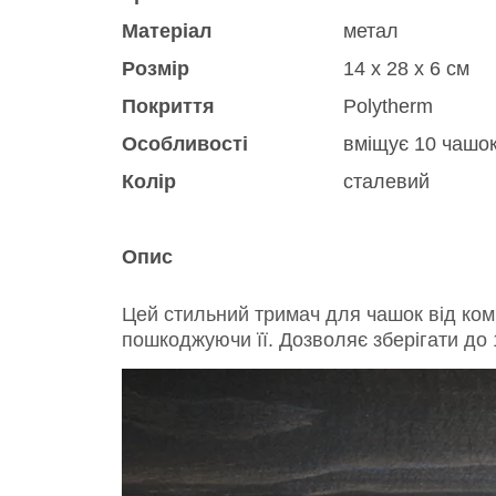
Матеріал
метал
Розмір
14 x 28 x 6 см
Покриття
Polytherm
Особливості
вміщує 10 чашок.
Колір
сталевий
Опис
Цей стильний тримач для чашок від комп
пошкоджуючи її. Дозволяє зберігати до 1