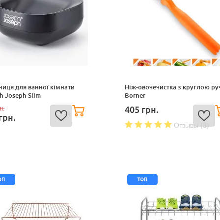
иця для ванної кімнати
Ніж-овочечистка з круглою р
h Joseph Slim
Borner
405
грн.
н.
грн.
Отзывы (3)
оп
топ