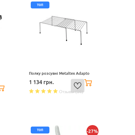
топ
Полку розсувні Metaltex Adapto
1 134
грн.
Отзывы (16)
топ
-27%