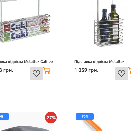
авка підвісна Metaltex Galileo
Підставка підвісна Metaltex
13
грн.
1 059
грн.
оп
топ
-27%