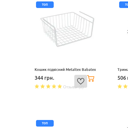
топ
т
Кошик підвісний Metaltex Babatex
Трима
344
грн.
506
Отзывы (2)
топ