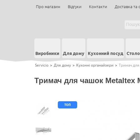
Про магазин
Відгуки
Контакти
Доставка та 
Виробники
Для дому
Кухонний посуд
Столо
Servicio
>
Для дому
>
Кухонні органайзери
>
Тримач для
Тримач для чашок Metaltex
топ