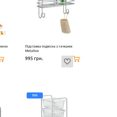
учкою
Підставка підвісна з гачками
Metaltex
995
грн.
топ