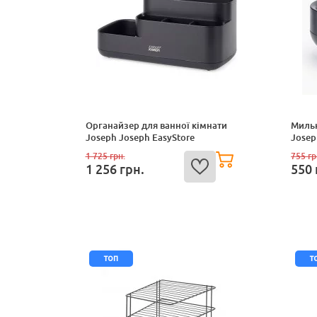
Органайзер для ванної кімнати
Мильн
Joseph Joseph EasyStore
Josep
1 725
грн.
755
гр
1 256
грн.
550
топ
т