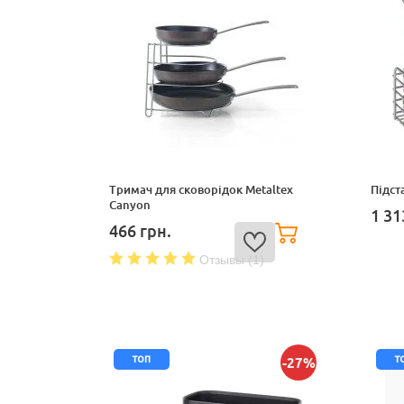
Тримач для сковорідок Metaltex
Підст
Canyon
1 3
466
грн.
Отзывы (1)
топ
т
-27%