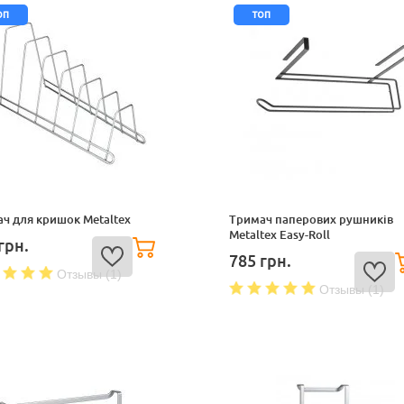
оп
топ
ч для кришок Metaltex
Тримач паперових рушників
Metaltex Easy-Roll
грн.
785
грн.
Отзывы (1)
Отзывы (1)