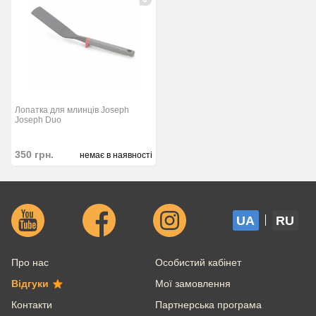
Лопатка для млинців Joseph
Joseph Duo
350
грн.
немає в наявності
UA
RU
Про нас
Особистий кабінет
Відгуки
Мої замовлення
Контакти
Партнерська програма