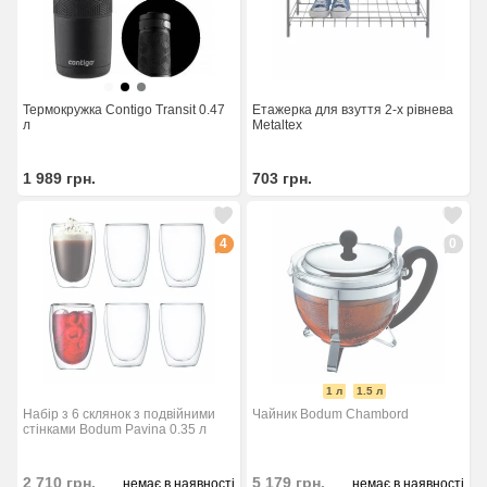
Термокружка Contigo Transit 0.47
Етажерка для взуття 2-х рівнева
л
Metaltex
1 989
грн.
703
грн.
4
0
1 л
1.5 л
Набір з 6 склянок з подвійними
Чайник Bodum Chambord
стінками Bodum Pavina 0.35 л
2 710
грн.
5 179
грн.
немає в наявності
немає в наявності