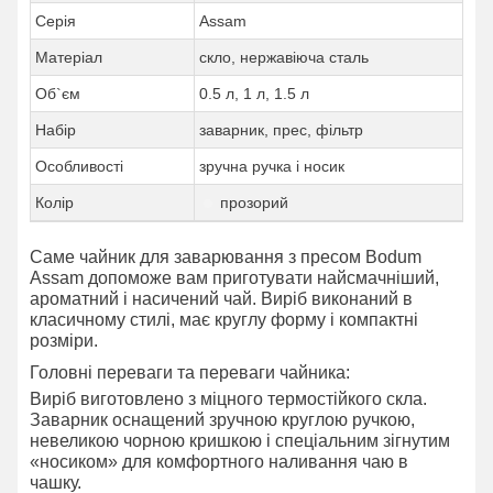
Серія
Assam
Матеріал
скло, нержавіюча сталь
Об`єм
0.5 л, 1 л, 1.5 л
Набір
заварник, прес, фільтр
Особливості
зручна ручка і носик
Колір
прозорий
Саме чайник для заварювання з пресом Bodum
Assam допоможе вам приготувати найсмачніший,
ароматний і насичений чай. Виріб виконаний в
класичному стилі, має круглу форму і компактні
розміри.
Головні переваги та переваги чайника:
Виріб виготовлено з міцного термостійкого скла.
Заварник оснащений зручною круглою ручкою,
невеликою чорною кришкою і спеціальним зігнутим
«носиком» для комфортного наливання чаю в
чашку.