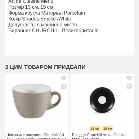
Art de Cuisine Menu
Розмір 13 см, 15 см
Форма кругла Матеріал Porcelain
Колір Shades Smoke /White
Допускається машинне миття
Виробник CHURCHILL Великобританія
З ЦИМ ТОВАРОМ ПРИДБАЛИ
0
0
13 см
15 см
Чашка для капучино Churchill Art
Блюдце Churchill Art de Cuisine