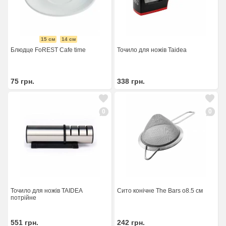
15 см
14 см
Блюдце FoREST Cafe time
Точило для ножів Taidea
75
грн.
338
грн.
0
0
Точило для ножів TAIDEA
Сито конічне The Bars o8.5 см
потрійне
551
грн.
242
грн.