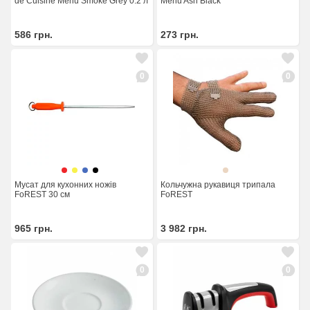
de Cuisine Menu Smoke Grey 0.2 л
Menu Ash Black
586
грн.
273
грн.
0
0
Мусат для кухонних ножів
Кольчужна рукавиця трипала
FoREST 30 см
FoREST
965
грн.
3 982
грн.
0
0