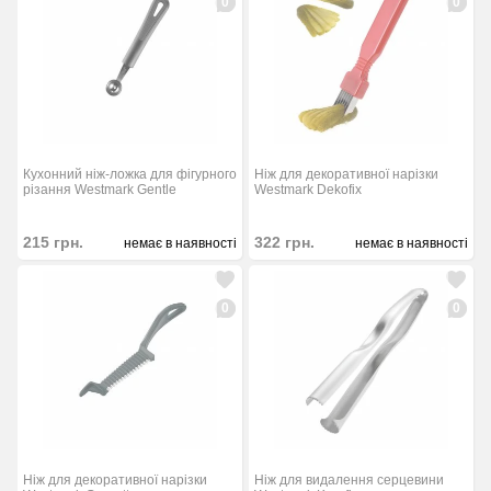
0
0
Кухонний ніж-ложка для фігурного
Ніж для декоративної нарізки
різання Westmark Gentle
Westmark Dekofix
215
грн.
322
грн.
немає в наявності
немає в наявності
0
0
Ніж для декоративної нарізки
Ніж для видалення серцевини