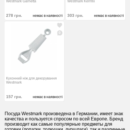
Westmark Garnetta
Westmark Kernfix
278
грн.
303
грн.
немає в наявності
немає в наявності
0
Кухонний ніж для декорування
Westmark
157
грн.
немає в наявності
Посуда Westmark произведена в Германии, имеет знак
качества и пользуется спросом по всей Европе. Бренд
производит как самые популярные предметы для
готовки (лопатки, толкушки, дуршлаги), так и различные