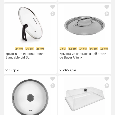
0
0
24 см
26 см
28 см
24 см
9 см
10 см
12 см
14 см
16 см
18 см
20
Крышка стеклянная Polaris
Крышка из нержавеющей стали
Standable Lid SL
de Buyer Affinity
293
грн.
2 245
грн.
0
0