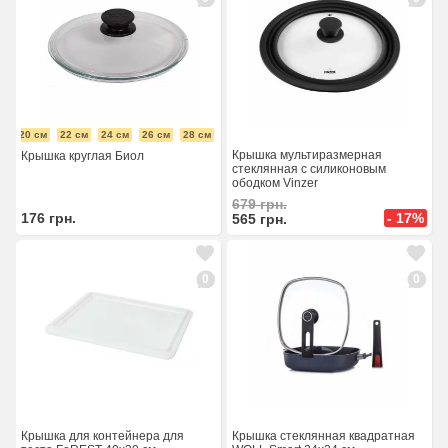
см
20 см
22 см
24 см
26 см
28 см
30 см
32 см
Крышка мультиразмерная
Крышка круглая Биол
стеклянная с силиконовым
ободком Vinzer
679
грн.
- 17%
176
грн.
565
грн.
0
0
Крышка для контейнера для
Крышка стеклянная квадратная