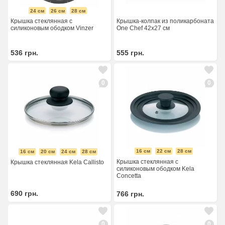
24 см
26 см
28 см
Крышка стеклянная с
Крышка-колпак из поликарбоната
силиконовым ободком Vinzer
One Chef 42х27 см
536
грн.
555
грн.
0
0
16 см
22 см
28 см
16 см
20 см
24 см
28 см
Крышка стеклянная с
Крышка стеклянная Kela Callisto
силиконовым ободком Kela
Concetta
690
грн.
766
грн.
0
0