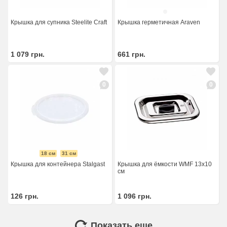
Крышка для супника Steelite Craft
Крышка герметичная Araven
1 079
грн.
661
грн.
0
0
18 см
31 см
Крышка для контейнера Stalgast
Крышка для ёмкости WMF 13x10
см
126
грн.
1 096
грн.
Показать еще