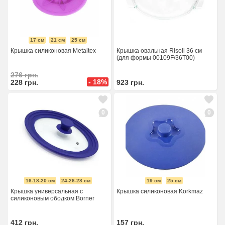
17 см
21 см
25 см
Крышка силиконовая Metaltex
Крышка овальная Risoli 36 см
(для формы 00109F/36T00)
276
грн.
- 18%
228
грн.
923
грн.
0
0
16-18-20 см
24-26-28 см
19 см
25 см
Крышка универсальная с
Крышка силиконовая Korkmaz
силиконовым ободком Borner
412
грн.
157
грн.