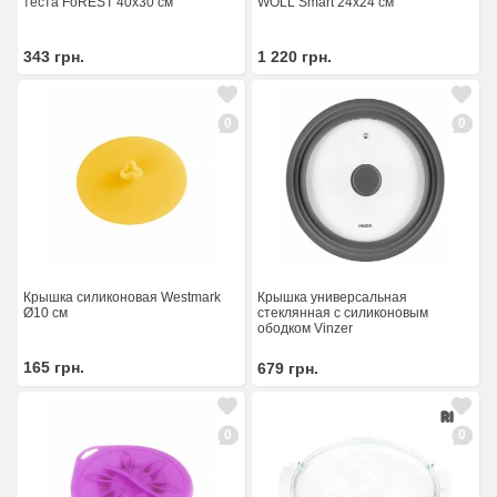
теста FoREST 40х30 см
WOLL Smart 24х24 см
343
грн.
1 220
грн.
0
0
Крышка универсальная
Крышка силиконовая Westmark
стеклянная с силиконовым
Ø10 см
ободком Vinzer
165
грн.
679
грн.
0
0