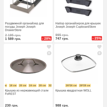
Раздвижной органайзер для
Набор органайзеров для крышек
посуды Joseph Joseph
Joseph Joseph CupboardStore
DrawerStore
995
грн.
2 195
грн.
- 25%
- 28%
747
грн.
1 589
грн.
0
0
16 см
18 см
20 см
24 см
28 см
32 см
26*26 см
28*28 см
Крышка из нержавеющей стали
Крышка квадратная WOLL
FoREST
230
грн.
988
грн.