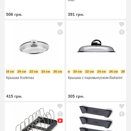
Kiwi
506
грн.
391
грн.
0
0
см
18 см
20 см
22 см
24 см
16 см
26 см
18 см
28 см
20 см
22 см
24 см
26 см
28 см
Крышка Korkmaz
Крышка с паровыпуском Ballarini
415
грн.
305
грн.
0
0