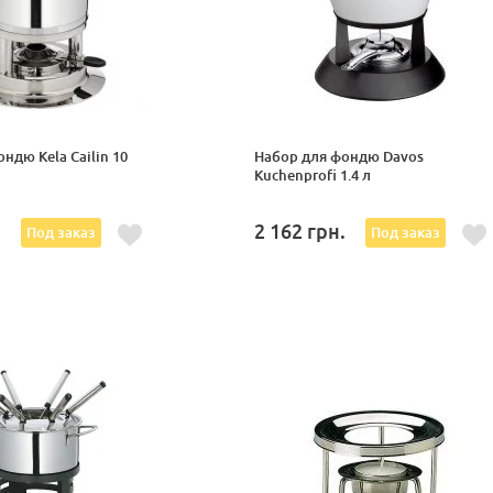
ндю Kela Cailin 10
Набор для фондю Davos
Kuchenprofi 1.4 л
.
2 162
грн.
Под заказ
Под заказ