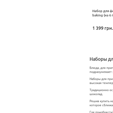
Набор для ф
baking (на 6 
1 399
грн
Наборы дл
Блюда, для при
подразумевает э
Наборы для при
высокая темпера
Традиционно ос
шоколад.
Решив купить н
которое сближа
Где приобрести