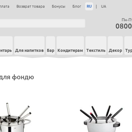
RU
|
плата
Возврат товара
Бонусы
Блог
UA
Пн-Пт
0800
нтарь
Для напитков
Бар
Кондитерам
Текстиль
Декор
Ту
для фондю