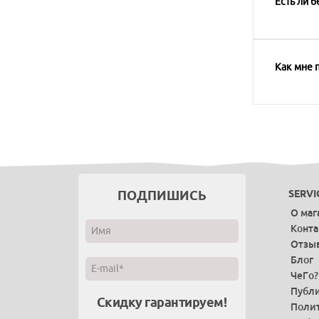
Есть ли б
Как мне п
ПОДПИШИСЬ
SERVI
О маг
Конт
Отзы
Блог
ЧеГо?
Публи
Скидку гарантируем!
Поли