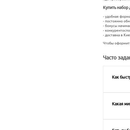
Купить набор 
- удобная форм
- постоянно об
- бонусы начина
- конкурентосп
- доставка в Ки
Чтобы оформить
Часто зад
Как быст
Какая ми