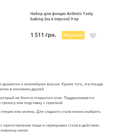
Набор для фондю Ardesto Tasty
baking (на 6 персон) 9 пр
1 511
грн.
Под заказ
 ароматом и нежнейшим вкусом. Кроме того, эта посуда
делок в компании друзей.
который не боится открытого огня. Поддерживается
треногу или подставку с горелкой.
специи или зелень. Для сладкого стола можно выбрать
 приготовления пищи и сервировки стола в действие,
основному меню.