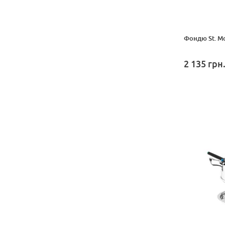
Фондю St. Mo
2 135
грн