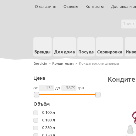
О магазине
Отзывы
Контакты
Доставка и о
Бренды
Для дома
Посуда
Сервировка
Инве
Servicio
>
Кондитерам
>
Кондитерские шприцы
Цена
Кондите
от
до
грн.
Объём
0.100 л
0.180 л
0.280 л
0.750 л