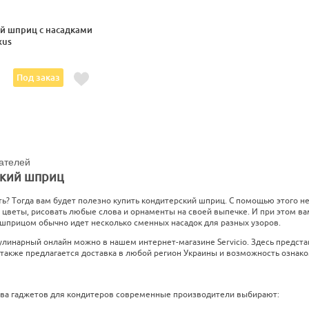
й шприц с насадками
xus
Под заказ
ателей
кий шприц
ь? Тогда вам будет полезно купить кондитерский шприц. С помощью этого н
цветы, рисовать любые слова и орнаменты на своей выпечке. И при этом ва
 шприцом обычно идет несколько сменных насадок для разных узоров.
улинарный онлайн можно в нашем интернет-магазине Servicio. Здесь предста
также предлагается доставка в любой регион Украины и возможность ознако
ва гаджетов для кондитеров современные производители выбирают: