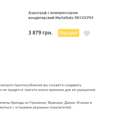
Аэрограф с компрессором
кондитерский Martellato DECOCP01
3 879
грн.
Под заказ
ехитрого приспособления вы сможете создавать
м не придется тратить много времени для ее украшения.
влены бренды из Германии, Франции, Дании, Италии и
миться с отзывами реальных покупателей.