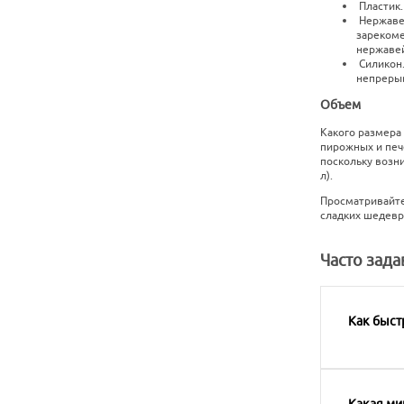
Пластик.
Нержавею
зарекоме
нержавей
Силикон.
непрерыв
Объем
Какого размера 
пирожных и пече
поскольку возн
л).
Просматривайте
сладких шедевр
Часто зад
Как быст
Какая ми