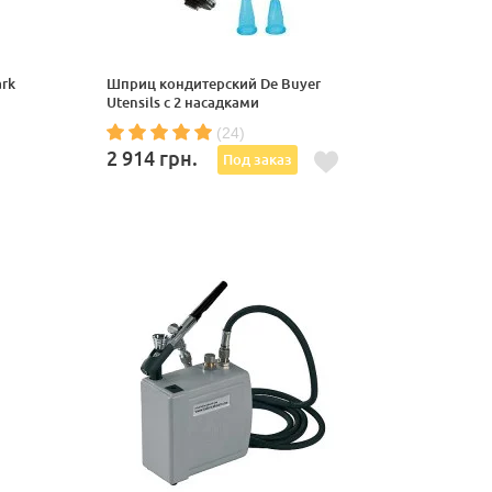
rk
Шприц кондитерский De Buyer
Utensils с 2 насадками
(24)
2 914
грн.
Под заказ