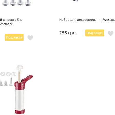
й шприц с 5-ю
Набор для декорирования Westma
estmark
255
грн.
Под заказ
Под заказ