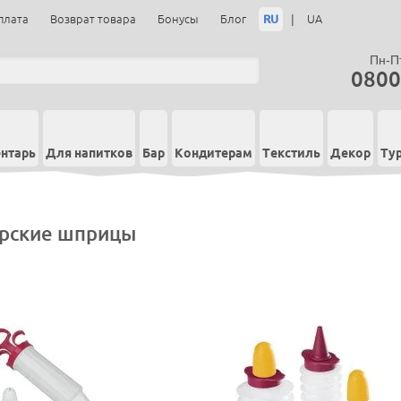
RU
|
плата
Возврат товара
Бонусы
Блог
UA
Пн-Пт
0800
нтарь
Для напитков
Бар
Кондитерам
Текстиль
Декор
Ту
рские шприцы