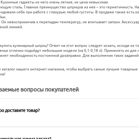
 Кухонные гаджеты из него очень легкие, их цена невысокая.
щую сталь. Главное преимущество шприцов из нее – это герметичность. На 
ндовали себя при работе с глазурью любой густоты. В продаже также есть 
ки.
 Он невосприимчив к перепадам температур, не впитывает запахи. Аксессуа
ной линией.
купить кулинарный шприц? Ответ на этот вопрос следует искать, исходя из т
нья отлично подойдут небольшие модели (на 0,1-0,18 л). Применять их для 
икнет необходимость постоянной дозаправки. Для выполнения таких заданий 
 каталог нашего интернет-магазина, чтобы выбрать самые лучшие товарные 
ов!
аваемые вопросы покупателей
ро доставите товар?
нимальная сумма заказа?