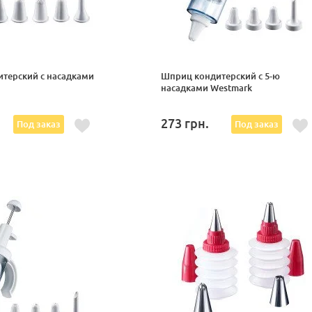
терский с насадками
Шприц кондитерский с 5-ю
насадками Westmark
273
грн.
Под заказ
Под заказ