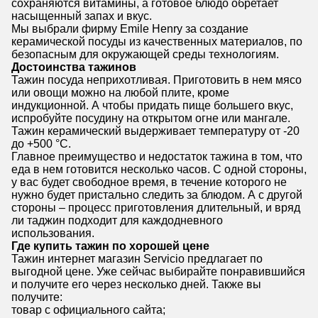
сохраняются витамины, а готовое блюдо обретает
насыщенный запах и вкус.
Мы выбрали фирму Emile Henry за создание
керамической посуды из качественных материалов, по
безопасным для окружающей среды технологиям.
Достоинства тажинов
Тажин посуда неприхотливая. Приготовить в нем мясо
или овощи можно на любой плите, кроме
индукционной. А чтобы придать пище большего вкус,
испробуйте посудину на открытом огне или мангале.
Тажин керамический выдерживает температуру от -20
до +500 °C.
Главное преимущество и недостаток тажина в том, что
еда в нем готовится несколько часов. С одной стороны,
у вас будет свободное время, в течение которого не
нужно будет пристально следить за блюдом. А с другой
стороны – процесс приготовления длительный, и вряд
ли таджин подходит для каждодневного
использования.
Где купить тажин по хорошей цене
Тажин интернет магазин Servicio предлагает по
выгодной цене. Уже сейчас выбирайте понравившийся
и получите его через несколько дней. Также вы
получите:
товар с официального сайта;