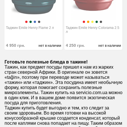
Таджин Emile Henry Flame 2 л
Таджин Emile Henry Colorama 2.5
л
4 950
грн.
4 250
грн.
нет в наличии
нет в наличии
Готовьте полезные блюда в тажине!
Тажин, как предмет посуды пришел к нам из жарких
стран северной Африки. В оригинале он зовется
«taǧin», поэтому при переводе может называться
«тажин» или «таджин». Эта посудина имеет необычную
форму, которая помогает сохранить полезные
микроэлементы. Тажин купить на servicio.com.ua можно
в один клик. И в вашем доме появится экзотическая
посуда для приготовления.
Таджин купить будет выгодно и тем, кто следит за
своим здоровьем. Во время готовки на высокой
конусообразной крышке создается конденсат, который
после каплями снова попадает на пищу. Таким образом