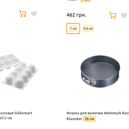
462
грн.
7 см
8.8 см
оновая Silikomart
Форма для выпечки Westmark Bac
х5.2 см
Klassiker
26 см