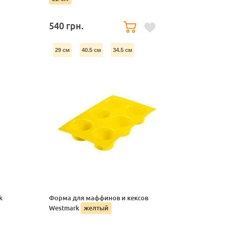
540
грн.
29 см
40.5 см
34.5 см
k
Форма для маффинов и кексов
Westmark
желтый