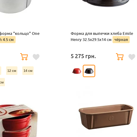
форма "кольцо" One
Форма для выпечки хлеба Emile
h 4.5 cм
Henry 32.5x29.5x14 см
чёрная
5 275
грн.
12 см
14 см
см