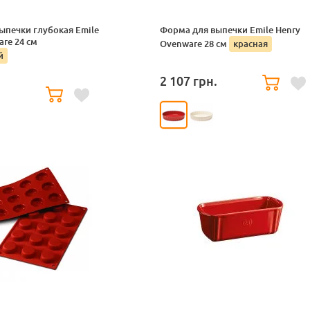
ыпечки глубокая Emile
Форма для выпечки Emile Henry
re 24 см
Ovenware 28 см
красная
й
2 107
грн.
.