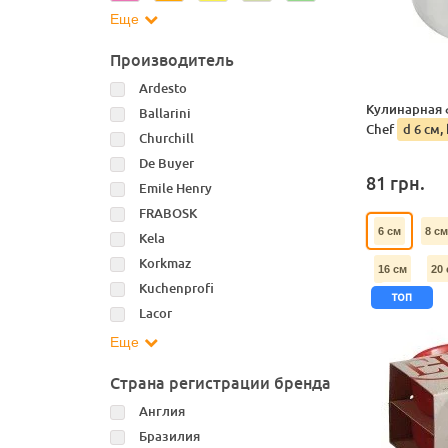
Еще
Производитель
Ardesto
Кулинарная 
Ballarini
Chef
d 6 см, 
Churchill
De Buyer
81
грн.
Emile Henry
FRABOSK
6 см
8 см
Kela
Korkmaz
16 см
20 
Kuchenprofi
топ
Lacor
Еще
Страна регистрации бренда
Англия
Бразилия