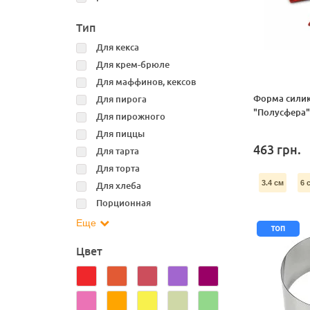
Тип
Для кекса
Для крем-брюле
Для маффинов, кексов
Форма силик
Для пирога
"Полусфера
Для пирожного
Для пиццы
463
грн.
Для тарта
Для торта
3.4 см
6 
Для хлеба
Порционная
Еще
топ
Цвет