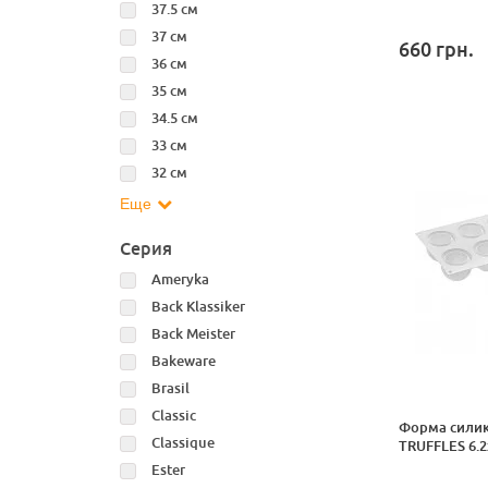
37.5 см
37 см
660
грн.
36 см
35 см
34.5 см
33 см
32 см
Еще
Серия
Ameryka
Back Klassiker
Back Meister
Bakeware
Brasil
Classic
Форма силик
Classique
TRUFFLES 6.2
Ester