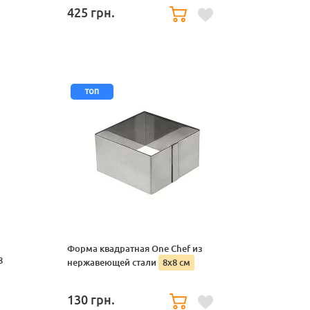
425
грн.
топ
Форма квадратная One Chef из
8
нержавеющей стали
8х8 см
130
грн.