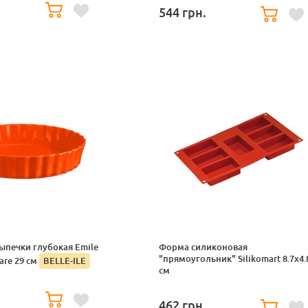
544
грн.
ыпечки глубокая Emile
Форма силиконовая
"прямоугольник" Silikomart 8.7х4.
are 29 см
BELLE-ILE
см
.
462
грн.