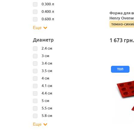
0.300 л
0.400 л
Форма для в
Henry Ovenwa
0.600 л
темно-сини
Еще
Диаметр
1 673
грн
2.4 см
3 см
3.4 см
топ
3.5 см
4 см
4.1 см
4.4 см
5 см
5.5 см
5.8 см
Еще