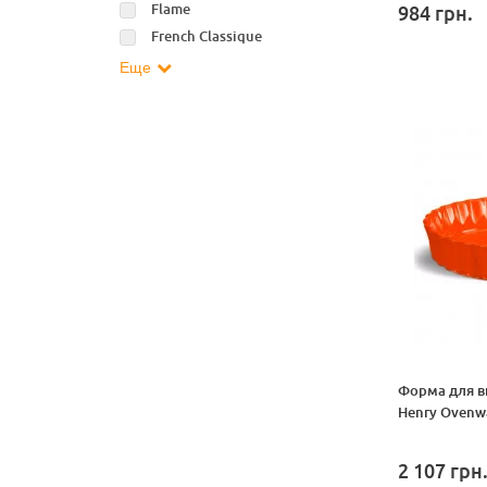
Flame
984
грн.
French Classique
Еще
Форма для в
Henry Ovenw
2 107
грн