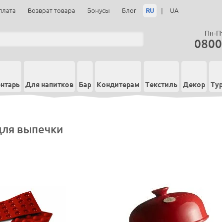
RU
|
плата
Возврат товара
Бонусы
Блог
UA
Пн-Пт
0800
нтарь
Для напитков
Бар
Кондитерам
Текстиль
Декор
Ту
ля выпечки