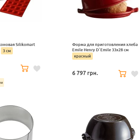
оновая Silikomart
Форма для приготовления хлеба
Emile Henry D`Emile 33x28 см
"
3 см
красный
6 797
грн.
см