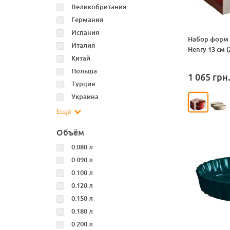
Великобритания
Германия
Испания
Набор форм 
Италия
Henry 13 см (
Китай
Польша
1 065
грн
Турция
Украина
Еще
Объём
0.080 л
0.090 л
0.100 л
0.120 л
0.150 л
0.180 л
0.200 л