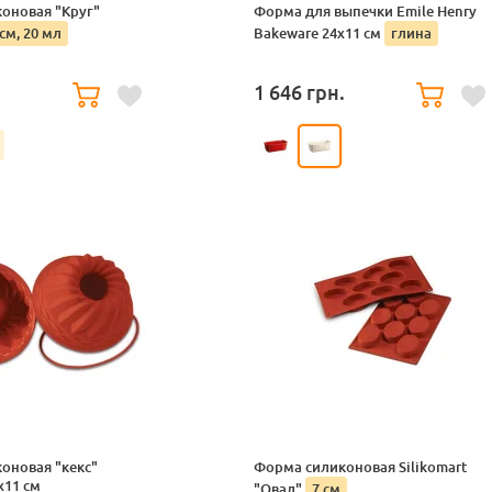
оновая "Круг"
Форма для выпечки Emile Henry
 см, 20 мл
Bakeware 24x11 см
глина
1 646
грн.
оновая "кекс"
Форма силиконовая Silikomart
х11 см
"Овал"
7 см