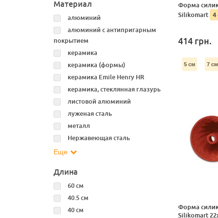
Материал
Форма силик
Silikomart
4
алюминий
алюминий с антипригарным
414
грн.
покрытием
керамика
керамика (формы)
5 см
7 см
керамика Emile Henry HR
керамика, стеклянная глазурь
листовой алюминий
луженая сталь
металл
Нержавеющая сталь
Еще
Длина
60 см
40.5 см
Форма силик
40 см
Silikomart 22