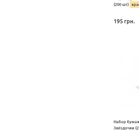
(200 шт)
кра
195
грн.
Набор бумаж
Звёздочки (2