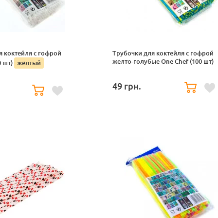
я коктейля с гофрой
Трубочки для коктейля с гофрой
желто-голубые One Chef (100 шт)
0 шт)
жёлтый
49
грн.