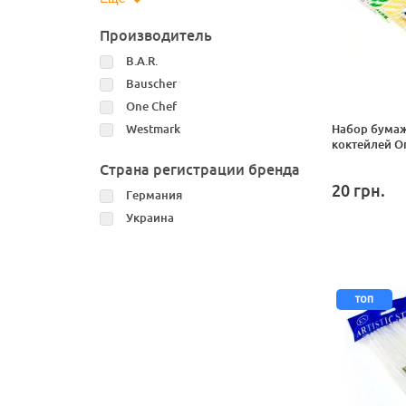
Производитель
B.A.R.
Bauscher
One Chef
Westmark
Набор бумаж
коктейлей On
Страна регистрации бренда
20
грн.
Германия
Украина
топ