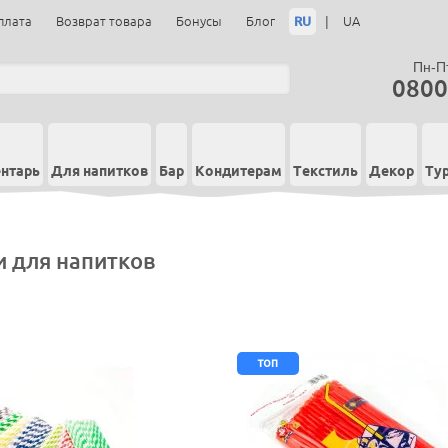
RU
|
плата
Возврат товара
Бонусы
Блог
UA
Пн-Пт
0800
нтарь
Для напитков
Бар
Кондитерам
Текстиль
Декор
Ту
и для напитков
топ