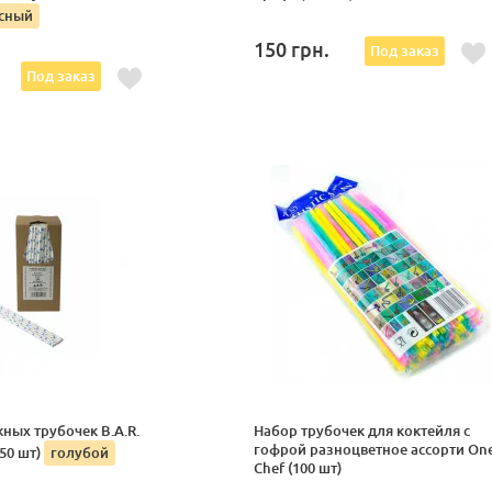
сный
150
грн.
Под заказ
Под заказ
ных трубочек B.A.R.
Набор трубочек для коктейля с
гофрой разноцветное ассорти On
50 шт)
голубой
Chef (100 шт)