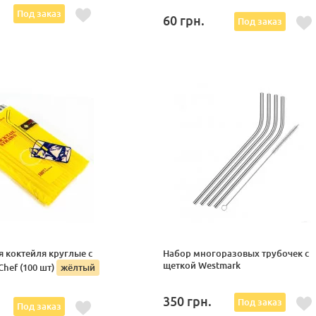
Под заказ
60
грн.
Под заказ
 коктейля круглые с
Набор многоразовых трубочек с
щеткой Westmark
hef (100 шт)
жёлтый
350
грн.
Под заказ
Под заказ