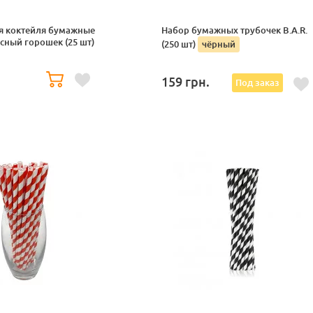
я коктейля бумажные
Набор бумажных трубочек B.A.R.
сный горошек (25 шт)
(250 шт)
чёрный
159
грн.
Под заказ