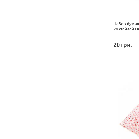
Набор бумаж
коктейлей On
20
грн.