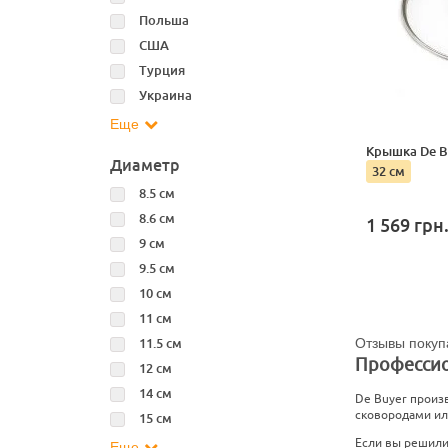
Польша
США
Турция
Украина
Еще
Крышка De B
Диаметр
32 см
8.5 см
8.6 см
1 569
грн
9 см
9.5 см
10 см
11 см
11.5 см
Отзывы покуп
Профессио
12 см
14 см
De Buyer произ
сковородами ил
15 см
Если вы решили 
Еще