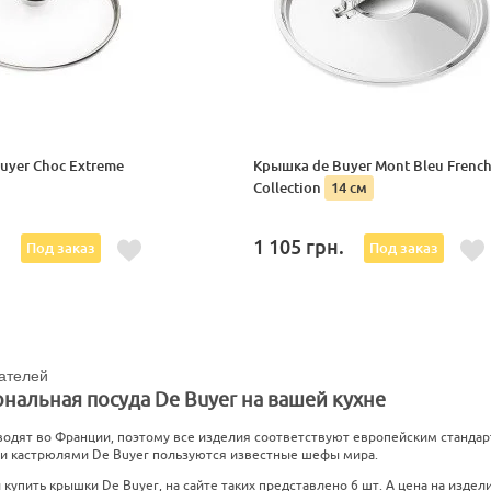
uyer Choc Extreme
Крышка de Buyer Mont Bleu Frenc
Collection
14 см
.
1 105
грн.
Под заказ
Под заказ
ателей
нальная посуда De Buyer на вашей кухне
водят во Франции, поэтому все изделия соответствуют европейским стандарт
и кастрюлями De Buyer пользуются известные шефы мира.
купить крышки De Buyer, на сайте таких представлено 6 шт. А цена на издели