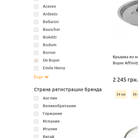
Araven
Ardesto
Ballarini
Bauscher
Bialetti
Bodum
Borner
Крышка из н
De Buyer
Buyer Affini
Emile Henry
Еще
2 245
грн
Страна регистрации бренда
14 см
16 
Англия
Великобритания
Германия
Испания
Италия
Китай