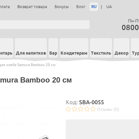
RU
|
плата
Возврат товара
Бонусы
Блог
UA
Пн-Пт
0800
нтарь
Для напитков
Бар
Кондитерам
Текстиль
Декор
Ту
ля хлеба Samura Bamboo 20 см
amura Bamboo 20 см
Код:
SBA-0055
Отзывы (0)