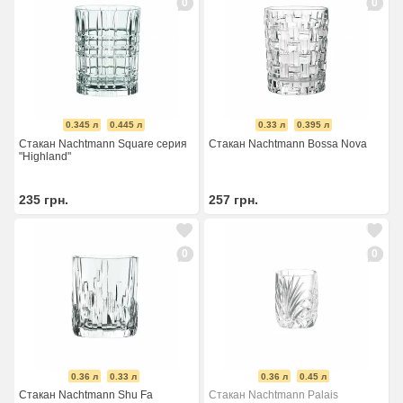
0
0
0.345 л
0.445 л
0.33 л
0.395 л
Стакан Nachtmann Square серия
Стакан Nachtmann Bossa Nova
"Highland"
235
грн.
257
грн.
0
0
0.36 л
0.33 л
0.36 л
0.45 л
Стакан Nachtmann Shu Fa
Стакан Nachtmann Palais