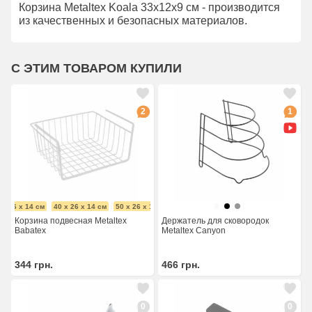
Корзина Metaltex Koala 33x12x9 см - производится
из качественных и безопасных материалов.
С ЭТИМ ТОВАРОМ КУПИЛИ
2
1
 x 26 x 14 см
40 x 26 x 14 см
50 x 26 x 14 см
Корзина подвесная Metaltex
Держатель для сковородок
Babatex
Metaltex Canyon
344
грн.
466
грн.
0
0