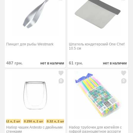
Пинцет для рыбы Westmark
Шпатель кондитерский One Chef
10.5 см
487
грн.
61
грн.
нет в наличии
нет в наличии
0
0
 0.12 л, 2 шт
0.250 л, 2 шт
0.32 л, 2 шт
0.36 л, 2 шт
0.400 л, 2 шт
0.450 л, 2 шт
Набор трубочек для коктейля с
Набор чашек Ardesto с двойными
гофрой разноцветное ассорти
стенками