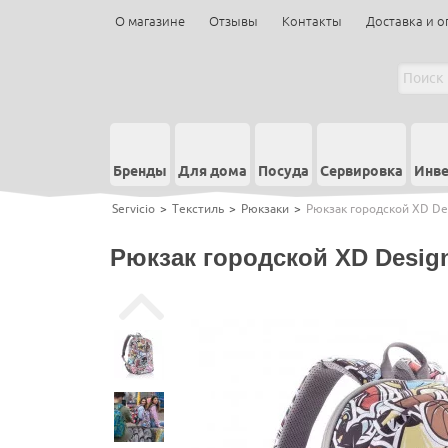
О магазине
Отзывы
Контакты
Доставка и о
Бренды
Для дома
Посуда
Сервировка
Инве
Servicio
>
Текстиль
>
Рюкзаки
>
Рюкзак городской XD Desi
Рюкзак городской XD Design 