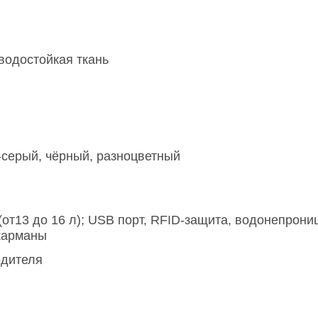
водостойкая ткань
-серый
,
чёрный
,
разноцветный
от13 до 16 л); USB порт, RFID-защита, водонепрон
карманы
одителя