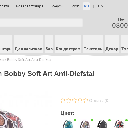
RU
|
плата
Возврат товара
Бонусы
Блог
UA
Пн-Пт
0800
нтарь
Для напитков
Бар
Кондитерам
Текстиль
Декор
Ту
gn Bobby Soft Art Anti-Diefstal
Bobby Soft Art Anti-Diefstal
Отзывы (0)
Цвет: