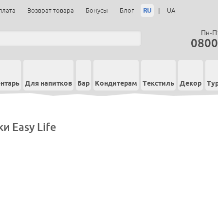
RU
|
плата
Возврат товара
Бонусы
Блог
UA
Пн-Пт
0800
нтарь
Для напитков
Бар
Кондитерам
Текстиль
Декор
Ту
и Easy Life