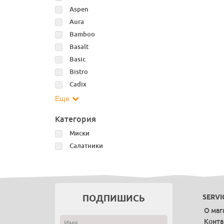
Aspen
Aura
Bamboo
Basalt
Basic
Bistro
Cadix
Еще
Категория
Миски
Салатники
ПОДПИШИСЬ
SERVI
О маг
Конт