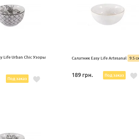
y Life Urban Chic Узоры
Салатник Easy Life Artesanal
9.5 с
189
грн.
Под заказ
Под заказ