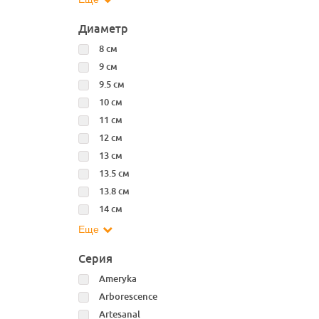
Диаметр
8 см
9 см
9.5 см
10 см
11 см
12 см
13 см
13.5 см
13.8 см
14 см
Еще
Серия
Ameryka
Arborescence
Artesanal