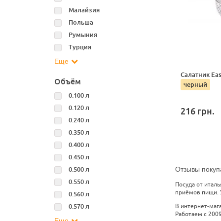
Малайзия
Польша
Румыния
Турция
Еще
Салатник Easy
Объём
черный
0.100 л
0.120 л
216
грн.
0.240 л
0.350 л
0.400 л
0.450 л
0.500 л
Отзывы покуп
0.550 л
Посуда от итал
приёмов пищи. У
0.560 л
0.570 л
В интернет-маг
Работаем с 2009
Еще