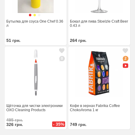
Бутылка для соуса One Chef 0.36
Бокал для пива Stoelzle Craft Beer
л
0.43 л
51
грн.
264
грн.
0
2
Щёточка для чистки электроники
Кофе в зернах Fabrika Coffee
OXO Cleaning Products
ChokoAroma 1 кг
495
грн.
- 35%
326
грн.
749
грн.