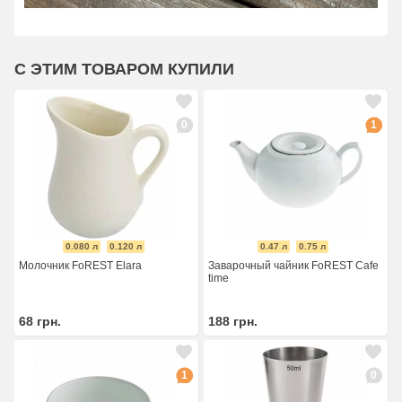
С ЭТИМ ТОВАРОМ КУПИЛИ
0
1
0.080 л
0.120 л
0.47 л
0.75 л
Молочник FoREST Elara
Заварочный чайник FoREST Cafe
time
68
грн.
188
грн.
1
0