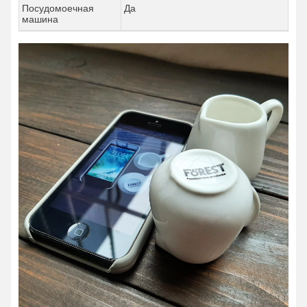
Посудомоечная
Да
машина