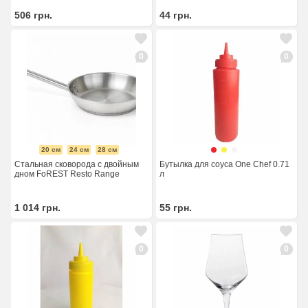
506
грн.
44
грн.
0
0
20 см
24 см
28 см
Стальная сковорода с двойным
Бутылка для соуса One Chef 0.71
дном FoREST Resto Range
л
1 014
грн.
55
грн.
0
0