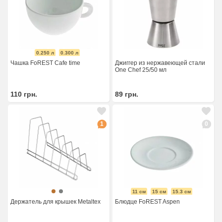
0.250 л
0.300 л
Чашка FoREST Cafe time
Джиггер из нержавеющей стали
One Chef 25/50 мл
110
грн.
89
грн.
1
0
11 см
15 см
15.3 см
Держатель для крышек Metaltex
Блюдце FoREST Aspen