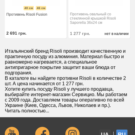
40 см
46 см
Противень овальный со
Противень Risoli Fusion
стеклянной крышкой Risoli
Saporella 36х24 см
2 691
грн.
1 277
грн.
нет в наличии
Итальянский бренд Risoli производит качественную и
практичную посуду из алюминия. Материал быстро и
равномерно нагревается, а специальное
антипригарное покрытие защитит ваши блюда от
подгорания.
В каталоге вы найдете противни Risoli в количестве 2
шт. А цена начинается от 1 277 грн.
Хотите купить посуду Risoli у лучшего продавца,
выбирайте интернет-магазин Сервицио. Мы работаем
с 2009 года. Доставляем товары оперативно по всей
Украине (Киев, Одесса, Львов, Николаев и пр.).
Читать полностью...
UA
RU