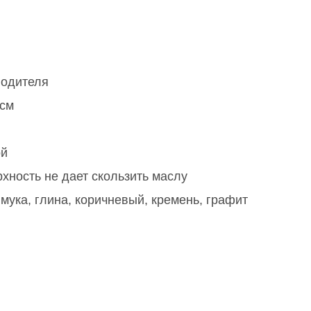
водителя
 см
ой
хность не дает скользить маслу
,
мука
,
глина
,
коричневый
,
кремень
,
графит