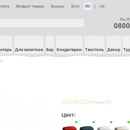
RU
|
плата
Возврат товара
Бонусы
Блог
UA
Пн-Пт
0800
нтарь
Для напитков
Бар
Кондитерам
Текстиль
Декор
Ту
 л
Отзывы (0)
Цвет: