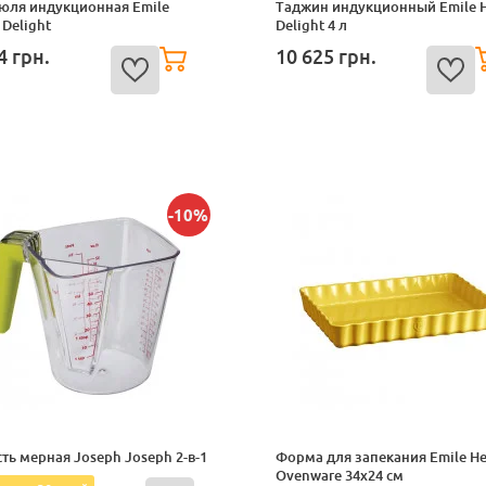
юля индукционная Emile
Таджин индукционный Emile 
 Delight
Delight 4 л
64
грн.
10 625
грн.
-10%
ть мерная Joseph Joseph 2-в-1
Форма для запекания Emile H
Ovenware 34х24 см