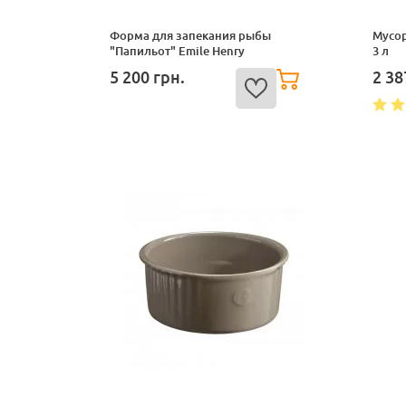
Форма для запекания рыбы
Мусор
"Папильот" Emile Henry
3 л
5 200
грн.
2 3