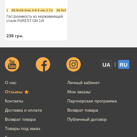
м; 1л
26.5x16.2см; h 6.5 см; 1.7л
26.5x16.2см; h 10 см; 2.6л
26.5x16.2см; h 15 см; 3
Гастроемкость из нержавеющей
стали FoREST GN 1/4
236
грн.
UA
RU
О нас
Личный кабинет
Отзывы
Мои заказы
Контакты
Партнерская программа
Доставка и оплата
Возврат товара
Возврат товара
Публичный договор
Товары под заказ