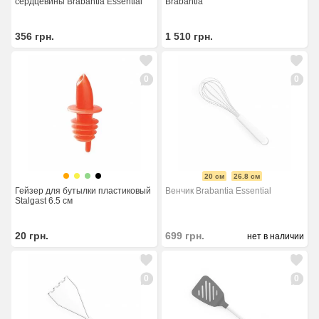
сердцевины Brabantia Essential
Brabantia
356
грн.
1 510
грн.
0
0
20 см
26.8 см
Гейзер для бутылки пластиковый
Венчик Brabantia Essential
Stalgast 6.5 см
20
грн.
699
грн.
нет в наличии
0
0