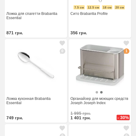
7.5 см
12.5 см
18 см
20 см
Ложка для спагетти Brabantia
Сито Brabantia Profile
Essential
871
грн.
356
грн.
0
1
Ложка кухонная Brabantia
Органайзер для моющих средств
Essential
Joseph Joseph Index
1 995
грн.
- 30%
749
грн.
1 401
грн.
0
0