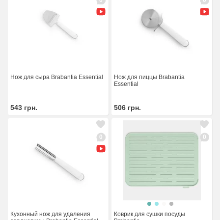
Нож для сыра Brabantia Essential
Нож для пиццы Brabantia
Essential
543
грн.
506
грн.
0
0
Кухонный нож для удаления
Коврик для сушки посуды