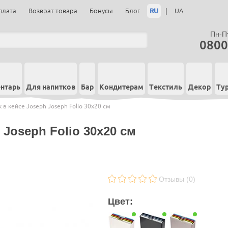
RU
|
плата
Возврат товара
Бонусы
Блог
UA
Пн-Пт
0800
нтарь
Для напитков
Бар
Кондитерам
Текстиль
Декор
Ту
 в кейсе Joseph Joseph Folio 30х20 см
 Joseph Folio 30х20 см
Отзывы (0)
Цвет: