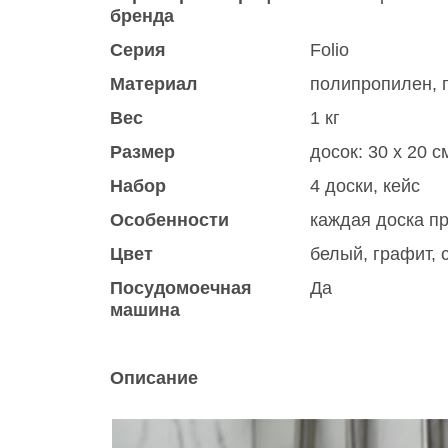
бренда
Серия
Folio
Материал
полипропилен, 
Вес
1 кг
Размер
досок: 30 х 20 см
Набор
4 доски, кейс
Особенности
каждая доска п
Цвет
белый
,
графит
,
Посудомоечная
Да
машина
Описание