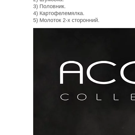
3) Половник.
4) Картофелемялка.
5) Молоток 2-х сторонний.