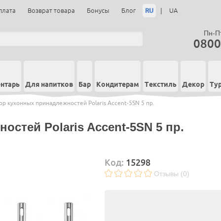
RU
|
плата
Возврат товара
Бонусы
Блог
UA
Пн-Пт
0800
нтарь
Для напитков
Бар
Кондитерам
Текстиль
Декор
Ту
ор кухонных принадлежностей Polaris Accent-5SN 5 пр.
стей Polaris Accent-5SN 5 пр.
Код:
15298
Отзывы (0)