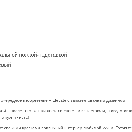
альной ножкой-подставкой
евый
л очередное изобретение
–
Elevate с запатентованным дизайном.
вкой
–
после того, как вы достали спагетти из кастрюли, ложку можно
 а кухня чиста!
т свежими красками привычный интерьер любимой кухни. Готовьте 