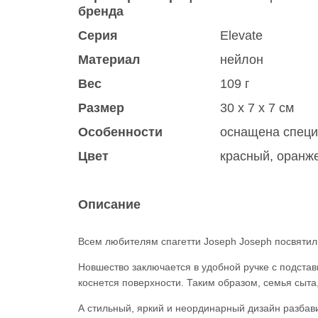
бренда
Серия
Elevatе
Материал
нейлон
Вес
109 г
Размер
30 x 7 x 7 см
Особенности
оснащена специ
Цвет
красный
,
оранж
Описание
Всем любителям спагетти Joseph Joseph посвяти
Новшество заключается в удобной ручке с подста
коснется поверхности. Таким образом, семья сыта,
А стильный, яркий и неординарный дизайн разбави