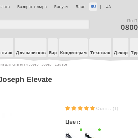
RU
|
плата
Возврат товара
Бонусы
Блог
UA
Пн-Пт
0800
нтарь
Для напитков
Бар
Кондитерам
Текстиль
Декор
Ту
ка для спагетти Joseph Joseph Elevate
Joseph Elevate
Отзывы (1)
Цвет: