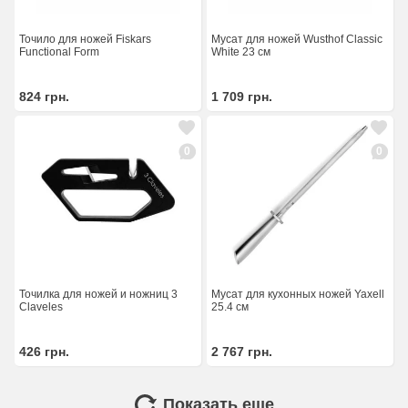
Точило для ножей Fiskars
Мусат для ножей Wusthof Classic
Functional Form
White 23 см
824
грн.
1 709
грн.
0
0
Точилка для ножей и ножниц 3
Мусат для кухонных ножей Yaxell
Claveles
25.4 см
426
грн.
2 767
грн.
Показать еще