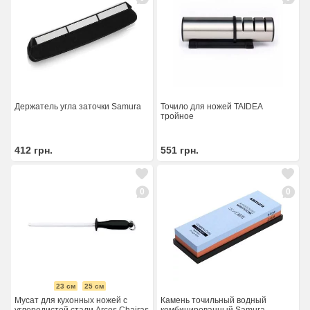
Держатель угла заточки Samura
Точило для ножей TAIDEA
тройное
412
грн.
551
грн.
0
0
23 см
25 см
Камень точильный водный
Мусат для кухонных ножей с
комбинированный Samura