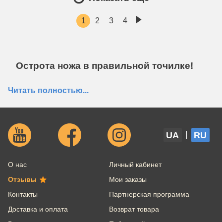
1
2
3
4
Острота ножа в правильной точилке!
Следить за остротой ножей дома не так уж трудно.
Читать полностью...
Для этого достаточно купить точилку для ножей.
Конечно, вы можете отдать нож в руки
профессионала, а можете приобрести точило,
которое вернет инструменту прежнюю заточку в
домашних условиях.
UA
RU
Что мы предлагаем?
О нас
Личный кабинет
В каталоге магазина представлены точила
европейских брендов:
Отзывы
Мои заказы
Brabantia;
Контакты
Партнерская программа
Joseph Joseph;
Vinzer;
Доставка и оплата
Возврат товара
Westmark;