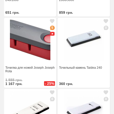
240/1000
2000/5000
651
грн.
859
грн.
5
0
Точилка для ножей Joseph Joseph
Точильный камень Taidea 240
Rota
1 555
грн.
- 25%
1 167
грн.
360
грн.
0
0