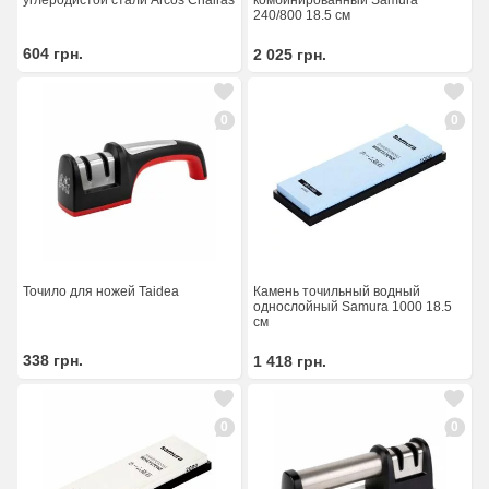
углеродистой стали Arcos Chairas
240/800 18.5 см
604
грн.
2 025
грн.
0
0
Камень точильный водный
Точило для ножей Taidea
однослойный Samura 1000 18.5
см
338
грн.
1 418
грн.
0
0