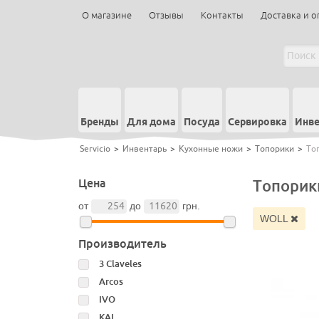
О магазине
Отзывы
Контакты
Доставка и о
Бренды
Для дома
Посуда
Сервировка
Инве
Servicio
>
Инвентарь
>
Кухонные ножи
>
Топорики
>
То
Цена
Топорик
от
до
грн.
WOLL
Производитель
3 Claveles
Arcos
IVO
KAI