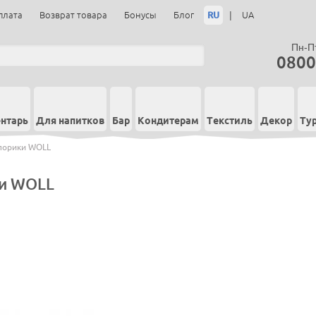
RU
|
плата
Возврат товара
Бонусы
Блог
UA
Пн-Пт
0800
нтарь
Для напитков
Бар
Кондитерам
Текстиль
Декор
Ту
порики WOLL
и WOLL