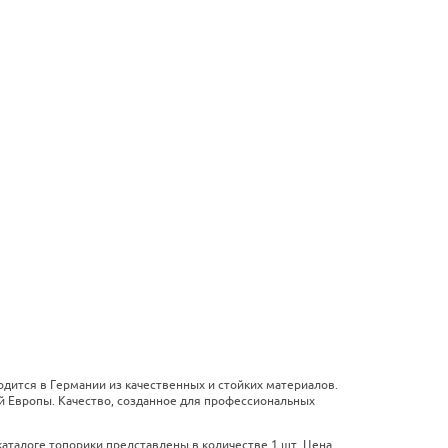
одится в Германии из качественных и стойких материалов.
й Европы. Качество, созданное для профессиональных
аталоге топорики представлены в количестве 1 шт. Цена