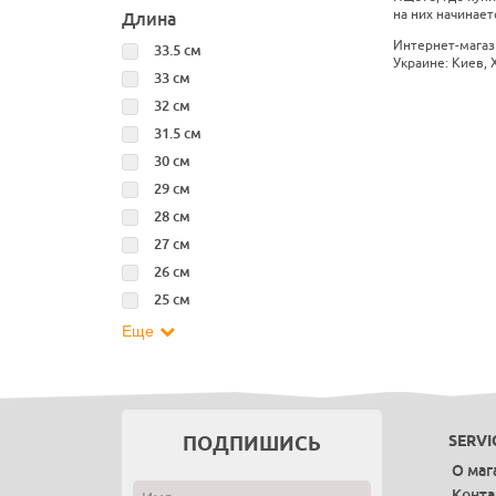
на них начинаетс
Длина
Интернет-магаз
33.5 см
Украине: Киев, 
33 см
32 см
31.5 см
30 см
29 см
28 см
27 см
26 см
25 см
Еще
ПОДПИШИСЬ
SERVI
О маг
Конт