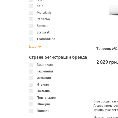
Kela
Morakniv
Paderno
Samura
Stalgast
Tramontina
Еще
Топорик WOL
Страна регистрации бренда
2 829
грн
Бразилия
Германия
Испания
Италия
Польша
Португалия
Сковороды, кас
Швеция
А своё предпоч
кухонь, уже сег
Япония
Ищете, где куп