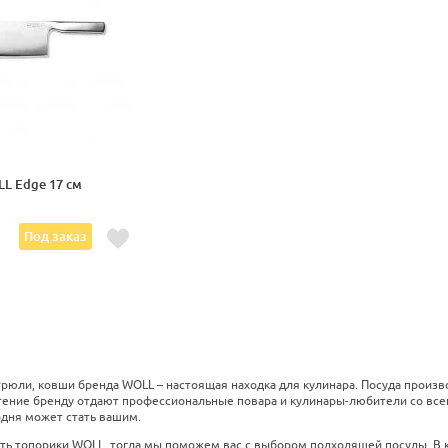
L Edge 17 см
.
Под заказ
трюли, ковши бренда WOLL – настоящая находка для кулинара. Посуда произв
тение бренду отдают профессиональные повара и кулинары-любители со все
одня может стать вашим.
ить топорики WOLL, тогда мы поможем вас с выбором подходящей посуды. В к