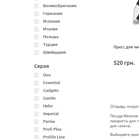
Великобритания
Германия
Испания
Италия
Польша
Турция
Пресс для че
Швейцария
520
грн.
Серия
Duo
Essential
Gadgets
Gentle
Helix
Отзывы покуп
Imperial
Посуда Westmar
предметы для го
Parma
для салата).
Profi Plus
Выбирайте ориги
Profile Line