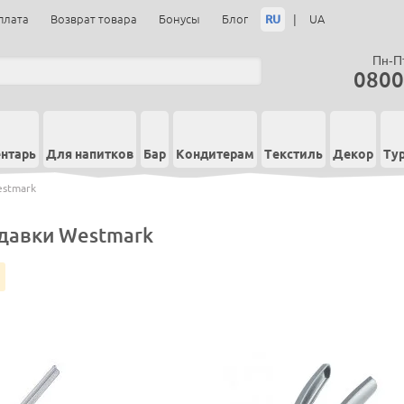
RU
|
плата
Возврат товара
Бонусы
Блог
UA
Пн-Пт
0800
нтарь
Для напитков
Бар
Кондитерам
Текстиль
Декор
Ту
stmark
давки Westmark