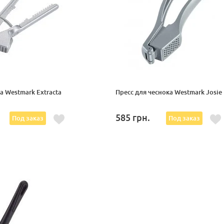
 Westmark Extracta
Пресс для чеснока Westmark Josie
585
грн.
Под заказ
Под заказ