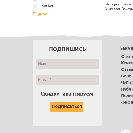
Интернет-магаз
Rocker
Ужгород. Заказы
Еще
ПОДПИШИСЬ
SERVI
О маг
Конт
Отзы
Блог
ЧеГо?
Публи
Скидку гарантируем!
Поли
конфи
1