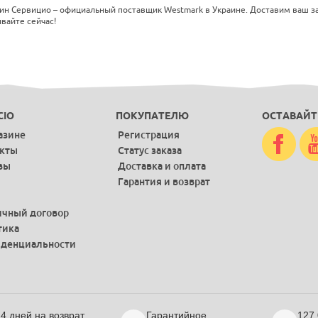
ин Сервицио – официальный поставщик Westmark в Украине. Доставим ваш зак
вайте сейчас!
CIO
ПОКУПАТЕЛЮ
ОСТАВАЙТ
азине
Регистрация
акты
Статус заказа
вы
Доставка и оплата
Гарантия и возврат
чный договор
тика
денциальности
4 дней на возврат
Гарантийное
127