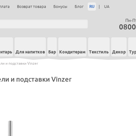
RU
|
плата
Возврат товара
Бонусы
Блог
UA
Пн-Пт
0800
нтарь
Для напитков
Бар
Кондитерам
Текстиль
Декор
Ту
и и подставки Vinzer
ли и подставки Vinzer