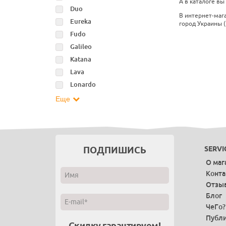
А в каталоге вы
Duo
В интернет-маг
Eureka
город Украины (
Fudo
Galileo
Katana
Lava
Lonardo
Еще
ПОДПИШИСЬ
SERVI
О маг
Конт
Отзы
Блог
ЧеГо?
Публи