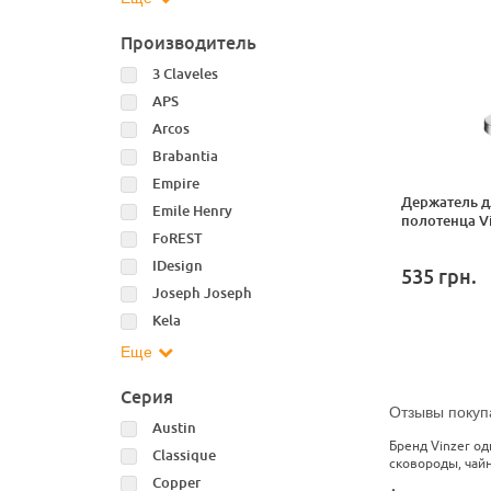
Производитель
3 Claveles
APS
Arcos
Brabantia
Empire
Держатель д
Emile Henry
полотенца Vi
FoREST
IDesign
535
грн.
Joseph Joseph
Kela
Еще
Серия
Отзывы покуп
Austin
Бренд Vinzer о
Classique
сковороды, чай
Copper