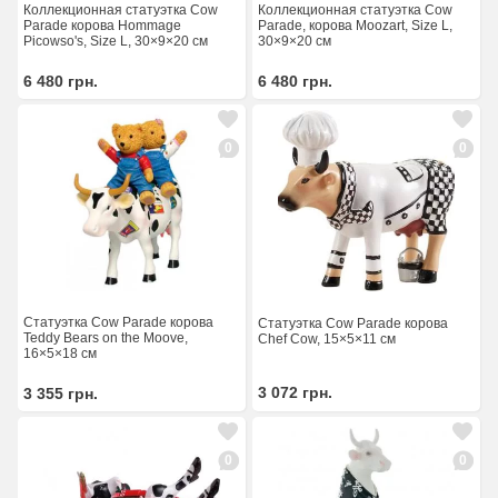
Коллекционная статуэтка Cow
Коллекционная статуэтка Cow
Parade корова Hommage
Parade, корова Moozart, Size L,
Picowso's, Size L, 30×9×20 см
30×9×20 см
6 480
грн.
6 480
грн.
0
0
Статуэтка Cow Parade корова
Статуэтка Cow Parade корова
Teddy Bears on the Moove,
Chef Cow, 15×5×11 см
16×5×18 см
3 072
грн.
3 355
грн.
0
0