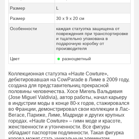
Размер
L
Размер
30 x 9 x 20 см
Особенности
каждая статуэтка защищена от
повреждения при транспортировке
и тщательно упакована в
подарочную коробку от
производителя
Цвет
разноцветный
Коллекционная статуэтка «Haute Cowture»,
дебютировавшая на CowParade в Лиме в 2009 году,
создана для представительниц прекрасной
половины человечества. Хосе Мигель Вальдивия
(Jose Miguel Valdivia), автор работы, начал карьеру
в индустрии моды в конце 80-х годов, стажировался
во Франции, демонстрировал свои коллекции в Лас-
Вегасе, Париже, Лиме, Мадриде и других крупных
городах. «Haute Cowture» – гимн моде и красоте,
женственности и утонченности. Все фигуры
обладают паспортом подлинности. Такая фигурка
корова может стать уникальным элементом