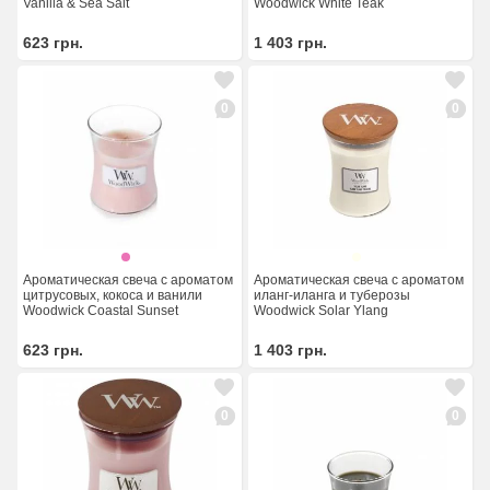
Vanilla & Sea Salt
Woodwick White Teak
623
грн.
1 403
грн.
0
0
Ароматическая свеча с ароматом
Ароматическая свеча с ароматом
цитрусовых, кокоса и ванили
иланг-иланга и туберозы
Woodwick Coastal Sunset
Woodwick Solar Ylang
623
грн.
1 403
грн.
0
0