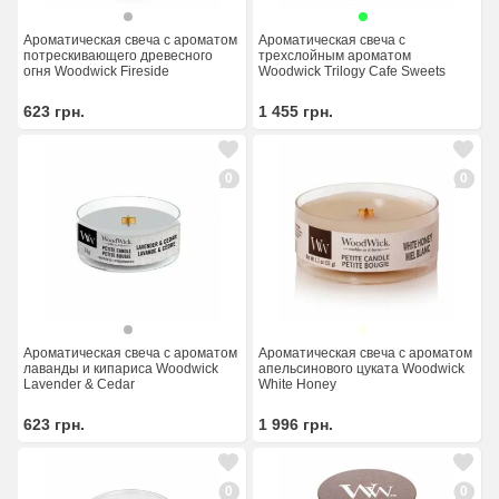
Ароматическая свеча с ароматом
Ароматическая свеча с
потрескивающего древесного
трехслойным ароматом
огня Woodwick Fireside
Woodwick Trilogy Cafe Sweets
623
грн.
1 455
грн.
0
0
Ароматическая свеча с ароматом
Ароматическая свеча с ароматом
лаванды и кипариса Woodwick
апельсинового цуката Woodwick
Lavender & Cedar
White Honey
623
грн.
1 996
грн.
0
0