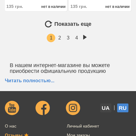
135
грн.
135
грн.
нет в наличии
нет в наличии
Показать еще
1
2
3
4
В нашем интернет-магазине вы можете
приобрести официальную продукцию
ТМ
Woodwick
- по выгодным ценам!
Читать полностью...
Покупая у нас, вы получите:
Только
оригинальные товары -
с
возможностью предоставления документов;
Официальную
гарантию
от производителя;
UA
RU
Выгодную цену - у нас действуют скидки,
промокоды, накопительные бонусы и акции от
производителя Woodwick;
О нас
Личный кабинет
Возможность предзаказа любого товара с
завода производителя;
Отзывы
Мои заказы