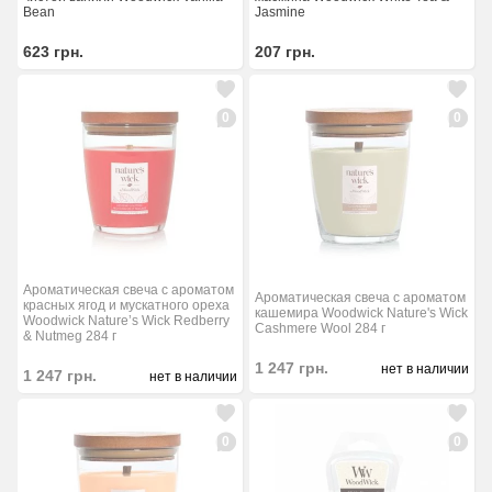
Bean
Jasmine
623
грн.
207
грн.
0
0
Ароматическая свеча с ароматом
Ароматическая свеча с ароматом
красных ягод и мускатного ореха
кашемира Woodwick Nature's Wick
Woodwick Nature’s Wick Redberry
Cashmere Wool 284 г
& Nutmeg 284 г
1 247
грн.
нет в наличии
1 247
грн.
нет в наличии
0
0