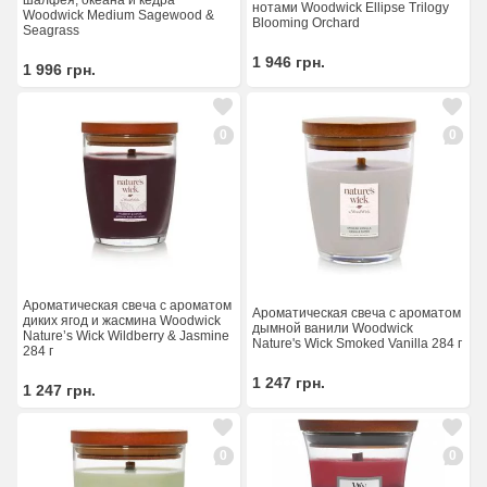
шалфея, океана и кедра
нотами Woodwick Ellipse Trilogy
Woodwick Medium Sagewood &
Blooming Orchard
Seagrass
1 946
грн.
1 996
грн.
0
0
Ароматическая свеча с ароматом
Ароматическая свеча с ароматом
диких ягод и жасмина Woodwick
дымной ванили Woodwick
Nature’s Wick Wildberry & Jasmine
Nature's Wick Smoked Vanilla 284 г
284 г
1 247
грн.
1 247
грн.
0
0