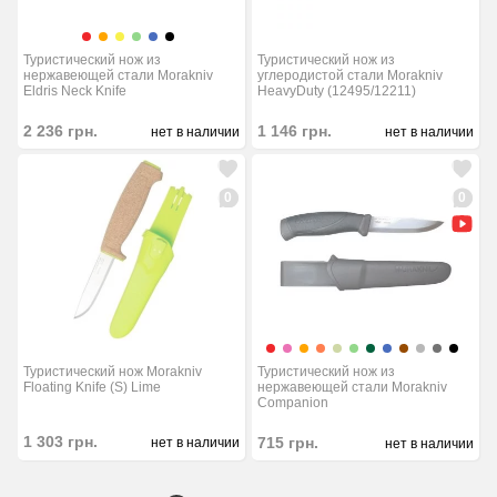
Туристический нож из
Туристический нож из
нержавеющей стали Morakniv
углеродистой стали Morakniv
Eldris Neck Knife
HeavyDuty (12495/12211)
2 236
грн.
1 146
грн.
нет в наличии
нет в наличии
0
0
Туристический нож из
Туристический нож Morakniv
нержавеющей стали Morakniv
Floating Knife (S) Lime
Companion
1 303
грн.
715
грн.
нет в наличии
нет в наличии