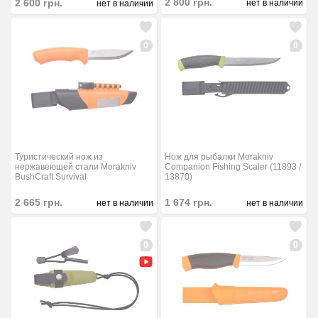
2 800
грн.
2 600
грн.
нет в наличии
нет в наличии
0
0
Туристический нож из
Нож для рыбалки Morakniv
нержавеющей стали Morakniv
Companion Fishing Scaler (11893 /
BushCraft Survival
13870)
2 665
грн.
1 674
грн.
нет в наличии
нет в наличии
0
0