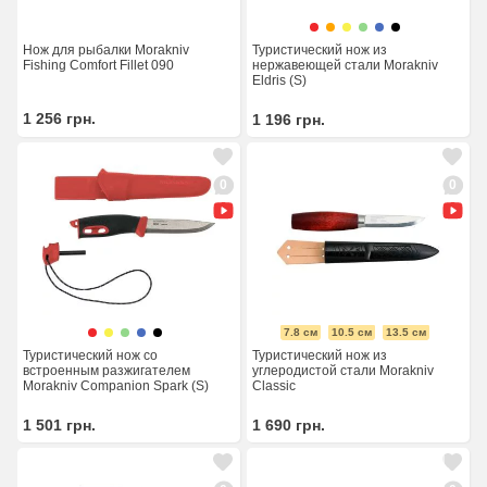
Туристический нож из
Нож для рыбалки Morakniv
нержавеющей стали Morakniv
Fishing Comfort Fillet 090
Eldris (S)
1 256
грн.
1 196
грн.
0
0
7.8 см
10.5 см
13.5 см
Туристический нож со
Туристический нож из
встроенным разжигателем
углеродистой стали Morakniv
Morakniv Companion Spark (S)
Classic
1 501
грн.
1 690
грн.