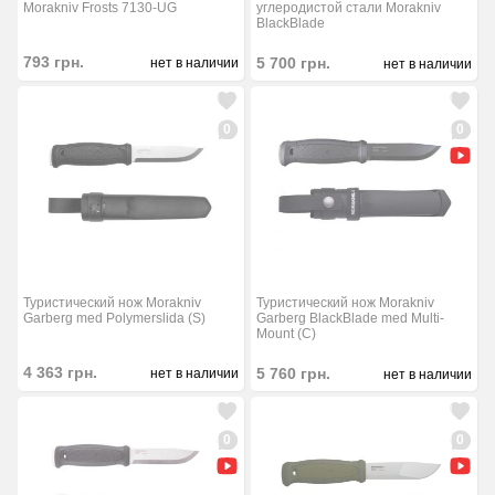
углеродистой стали Morakniv
Morakniv Frosts 7130-UG
BlackBlade
793
грн.
5 700
грн.
нет в наличии
нет в наличии
0
0
Туристический нож Morakniv
Туристический нож Morakniv
Garberg BlackBlade med Multi-
Garberg med Polymerslida (S)
Mount (C)
4 363
грн.
5 760
грн.
нет в наличии
нет в наличии
0
0