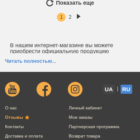
Показать еще
1
2
В нашем интернет-магазине вы можете
приобрести официальную продукцию
ТМ
Morakniv
- по выгодным ценам!
Читать полностью...
Покупая у нас, вы получите:
Только
оригинальные товары -
с
возможностью предоставления документов;
Официальную
гарантию
от производителя;
UA
RU
Выгодную цену - у нас действуют скидки,
промокоды, накопительные бонусы и акции от
производителя Morakniv;
О нас
Личный кабинет
Возможность предзаказа любого товара с
завода производителя;
Отзывы
Мои заказы
Профессиональную консультацию по телефону
Контакты
Партнерская программа
или Online;
Возможность вернуть товар в течение 25 дней с
Доставка и оплата
Возврат товара