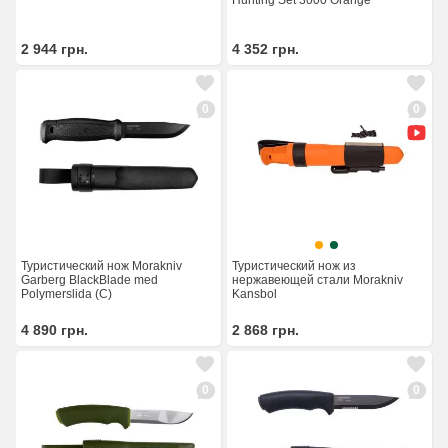
Hunting Set 3000 Orange
2 944
грн.
4 352
грн.
0
0
Туристический нож Morakniv
Туристический нож из
Garberg BlackBlade med
нержавеющей стали Morakniv
Polymerslida (C)
Kansbol
4 890
грн.
2 868
грн.
0
0