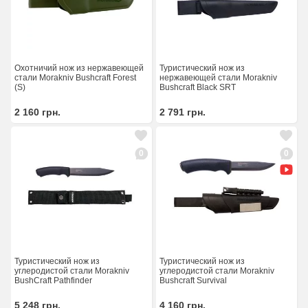
Охотничий нож из нержавеющей
Туристический нож из
стали Morakniv Bushcraft Forest
нержавеющей стали Morakniv
(S)
Bushcraft Black SRT
2 160
грн.
2 791
грн.
0
0
Туристический нож из
Туристический нож из
углеродистой стали Morakniv
углеродистой стали Morakniv
BushCraft Pathfinder
Bushcraft Survival
5 248
грн.
4 160
грн.