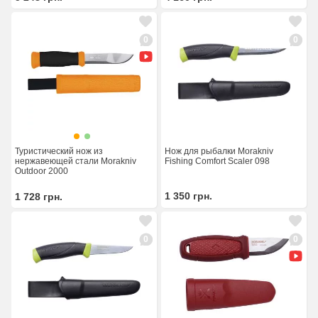
0
0
Туристический нож из
Нож для рыбалки Morakniv
нержавеющей стали Morakniv
Fishing Comfort Scaler 098
Outdoor 2000
1 350
грн.
1 728
грн.
0
0