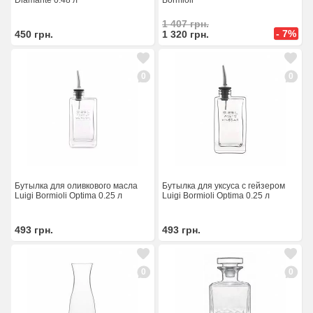
Diamante 0.48 л
Bormioli
1 407
грн.
- 7%
450
грн.
1 320
грн.
0
0
Бутылка для оливкового масла
Бутылка для уксуса с гейзером
Luigi Bormioli Optima 0.25 л
Luigi Bormioli Optima 0.25 л
493
грн.
493
грн.
0
0