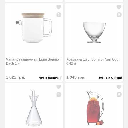
0
0
Чайник заварочный Luigi Bormioli
Креманка Luigi Bormioli Van Gogh
Bach 1 л
0.42 л
1 821
грн.
1 943
грн.
нет в наличии
нет в наличии
0
0