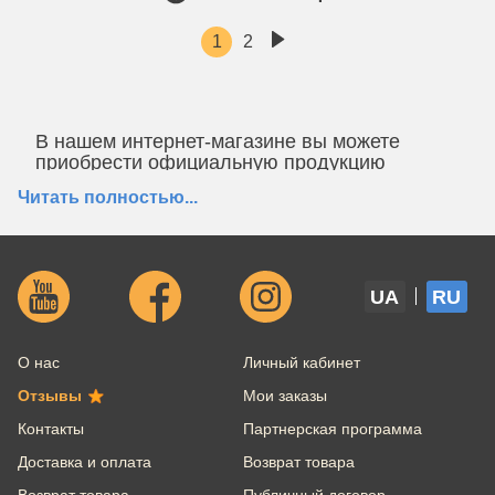
1
2
В нашем интернет-магазине вы можете
приобрести официальную продукцию
ТМ
Luigi Bormioli
- по выгодным ценам!
Читать полностью...
Покупая у нас, вы получите:
Только
оригинальные товары -
с
возможностью предоставления документов;
Официальную
гарантию
от производителя;
UA
RU
Выгодную цену - у нас действуют скидки,
промокоды, накопительные бонусы и акции от
производителя Luigi Bormioli;
О нас
Личный кабинет
Возможность предзаказа любого товара с
завода производителя;
Отзывы
Мои заказы
Профессиональную консультацию по телефону
Контакты
Партнерская программа
или Online;
Возможность вернуть товар в течение 25 дней с
Доставка и оплата
Возврат товара
момента покупки.
Возврат товара
Публичный договор