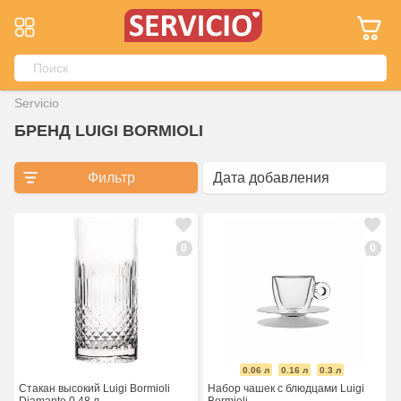
Servicio
БРЕНД LUIGI BORMIOLI
Фильтр
0
0
0.06 л
0.16 л
0.3 л
Стакан высокий Luigi Bormioli
Набор чашек с блюдцами Luigi