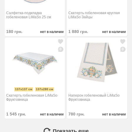
Салфетка-подкладка
Скатерть гобеленовая круглая
гобеленовая LiMaSo 25 см
LiMaSo Зайцы
180
грн.
1 880
грн.
нет в наличии
нет в наличии
0
0
137х137 см
137x280 см
Скатерть гобеленовая LiMaSo
Наперон гобеленовый LiMaSo
Фруктовница
Фруктовница
1 545
грн.
780
грн.
нет в наличии
нет в наличии
Показать еще