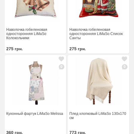
Наволочка гобеленовая
Наволочка гобеленовая
односторонняя LiMaSo
односторонняя LiMaSo Список
Колокольчики
Санты
275
грн.
275
грн.
0
0
Кухонный фартук LiMaSo Melissa
Плед хлопковый LiMaSo 130x170
см
360
грн.
773
грн.