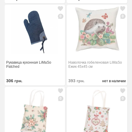
0
0
Рукавица кухонная LiMaSo
Наволочка гобеленовая LiMaSo
Patched
Ежик 45x45 см
306
грн.
393
грн.
нет в наличии
0
0