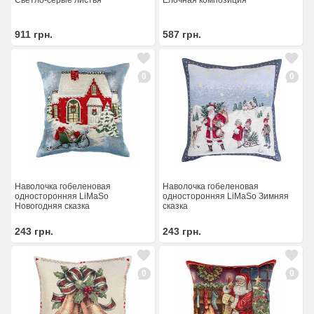
Светло-серые листья
Ёлочная композиция
911
грн.
587
грн.
0
0
Наволочка гобеленовая
Наволочка гобеленовая
односторонняя LiMaSo
односторонняя LiMaSo Зимняя
Новогодняя сказка
сказка
243
грн.
243
грн.
0
0