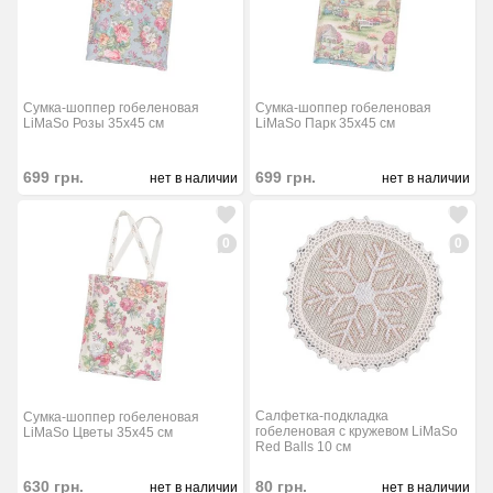
Сумка-шоппер гобеленовая
Сумка-шоппер гобеленовая
LiMaSo Розы 35x45 см
LiMaSo Парк 35x45 см
699
грн.
699
грн.
нет в наличии
нет в наличии
0
0
Салфетка-подкладка
Сумка-шоппер гобеленовая
гобеленовая с кружевом LiMaSo
LiMaSo Цветы 35x45 см
Red Balls 10 см
630
грн.
80
грн.
нет в наличии
нет в наличии