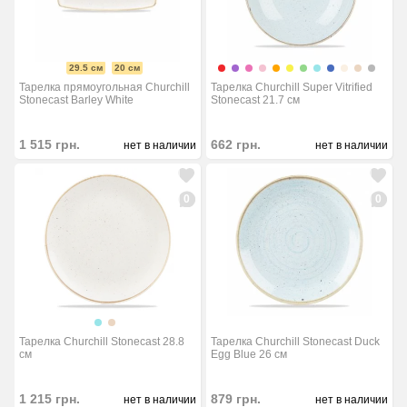
29.5 см
20 см
Тарелка прямоугольная Churchill
Тарелка Churchill Super Vitrified
Stonecast Barley White
Stonecast 21.7 см
1 515
грн.
662
грн.
нет в наличии
нет в наличии
0
0
Тарелка Churchill Stonecast 28.8
Тарелка Churchill Stonecast Duck
см
Egg Blue 26 см
1 215
грн.
879
грн.
нет в наличии
нет в наличии