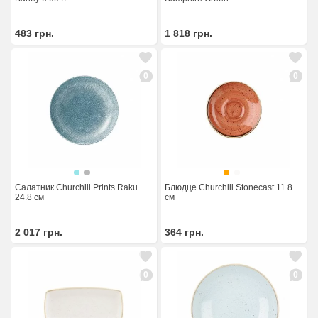
483
грн.
1 818
грн.
0
0
Салатник Churchill Prints Raku
Блюдце Churchill Stonecast 11.8
24.8 см
см
2 017
грн.
364
грн.
0
0