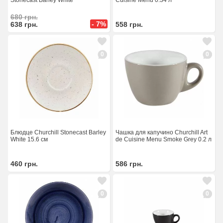
Stonecast Barley White
Cuisine Menu 0.34 л
680
грн.
- 7%
638
грн.
558
грн.
0
0
Блюдце Churchill Stonecast Barley
Чашка для капучино Churchill Art
White 15.6 см
de Cuisine Menu Smoke Grey 0.2 л
460
грн.
586
грн.
0
0