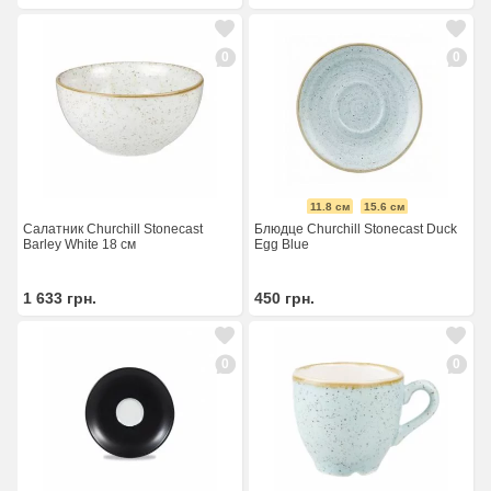
0
0
11.8 см
15.6 см
Салатник Churchill Stonecast
Блюдце Churchill Stonecast Duck
Barley White 18 см
Egg Blue
1 633
грн.
450
грн.
0
0