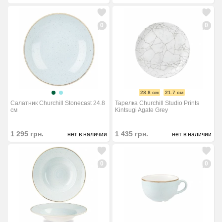
0
0
28.8 см
21.7 см
Салатник Churchill Stonecast 24.8
Тарелка Churchill Studio Prints
см
Kintsugi Agate Grey
1 295
грн.
1 435
грн.
нет в наличии
нет в наличии
0
0