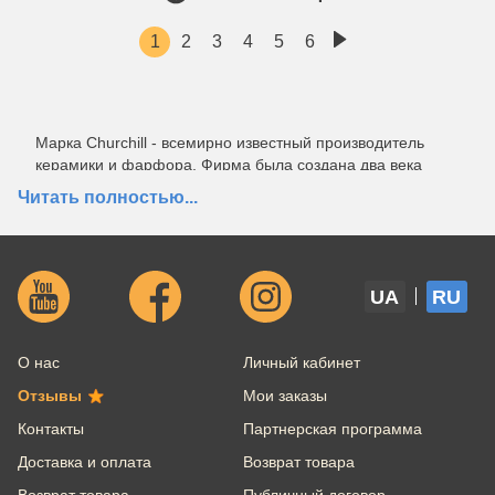
1
2
3
4
5
6
Марка Сhurchill - всемирно известный производитель
керамики и фарфора. Фирма была создана два века
назад семьей Бриджвуд. За время своего существования
Читать полностью...
они не только расширили штат компании до тысячи
человек, но и усовершенствовали технологию создания
качественной фарфоровой посуды. На сегодняшний день
английская посуда Churchill - это мировой бренд, ее
UA
RU
можно найти в 60 странах, количество партнеров по
дистрибьюторской сети насчитывает более 500 фирм, а
репутация фирмы укрепляется с каждым годом за
О нас
Личный кабинет
званием лидера по производству английской керамики и
фарфора.
Отзывы
Мои заказы
Сhurchill - посуда с секретом
Контакты
Партнерская программа
Доставка и оплата
Возврат товара
Семья Бриджвуд уже два века хранит секрет столь
Возврат товара
качественного состава, но все-таки что-то мы о нем
Публичный договор