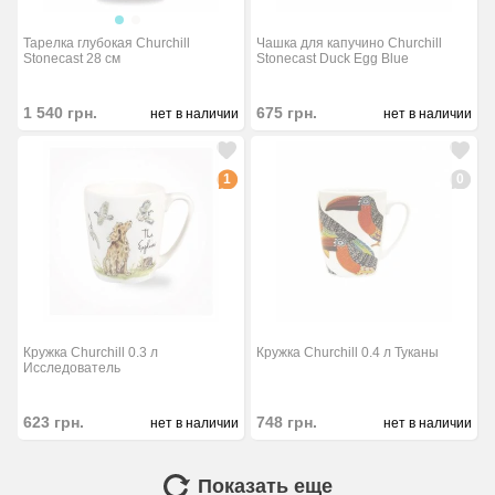
Тарелка глубокая Churchill
Чашка для капучино Churchill
Stonecast 28 см
Stonecast Duck Egg Blue
1 540
грн.
675
грн.
нет в наличии
нет в наличии
1
0
Кружка Churchill 0.3 л
Кружка Churchill 0.4 л Туканы
Исследователь
623
грн.
748
грн.
нет в наличии
нет в наличии
Показать еще