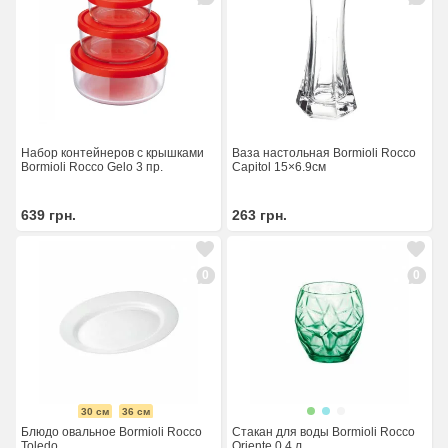
Набор контейнеров с крышками
Ваза настольная Bormioli Rocco
Bormioli Rocco Gelo 3 пр.
Capitol 15×6.9см
639
грн.
263
грн.
0
0
30 см
36 см
Блюдо овальное Bormioli Rocco
Стакан для воды Bormioli Rocco
Toledo
Oriente 0.4 л