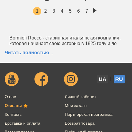
1
2
3
4
5
6
7
Bormioli Rocco - старинная итальянская компания,
которая начинает свою историю в 1825 году и до
сегодня является одним из мировых лидеров в
Читать полностью...
производстве стеклянной посуды. Фирма
выпускает фужеры, стаканы, банки, бутылки,
графины, чашки, салатники и многое другое.
Серия банок Bormioli Rocco разработана для того,
UA
RU
чтобы в них можно было хранить сыпучие
продукты или консервировать в домашних
условиях. Они выполнены из прозрачного толстого
О нас
Личный кабинет
стекла, крышки герметично закрываются.
Коллекция включает емкости разного размера, все
Отзывы
Мои заказы
они одинаково стильные, качественные и
Контакты
Партнерская программа
надёжные.
Доставка и оплата
Возврат товара
Возврат товара
Публичный договор