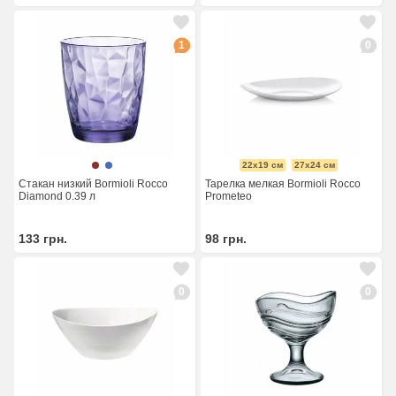
1
0
22x19 см
27x24 см
Стакан низкий Bormioli Rocco
Тарелка мелкая Bormioli Rocco
Diamond 0.39 л
Prometeo
133
грн.
98
грн.
0
0