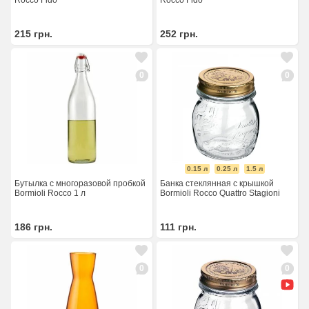
Rocco Fido
Rocco Fido
215
грн.
252
грн.
0
0
0.15 л
0.25 л
1.5 л
Бутылка с многоразовой пробкой
Банка стеклянная с крышкой
Bormioli Rocco 1 л
Bormioli Rocco Quattro Stagioni
186
грн.
111
грн.
0
0