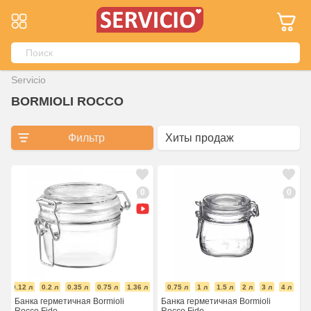
Servicio
BORMIOLI ROCCO
Фильтр
0
0
0.12 л
0.2 л
0.35 л
0.75 л
1.36 л
0.5 л
0.75 л
1 л
1.5 л
2 л
3 л
4 л
5 л
Банка герметичная Bormioli
Банка герметичная Bormioli