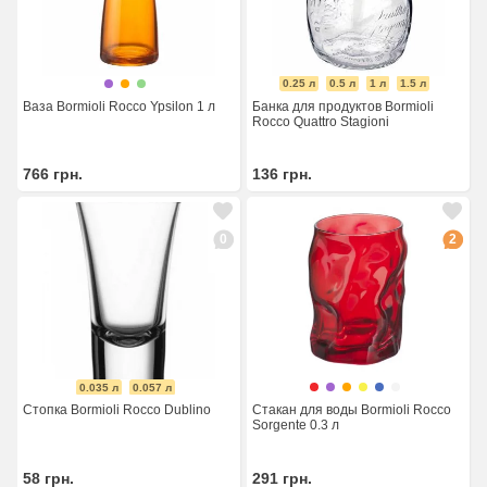
0.25 л
0.5 л
1 л
1.5 л
Ваза Bormioli Rocco Ypsilon 1 л
Банка для продуктов Bormioli
Rocco Quattro Stagioni
766
грн.
136
грн.
0
2
0.035 л
0.057 л
Стопка Bormioli Rocco Dublino
Стакан для воды Bormioli Rocco
Sorgente 0.3 л
58
грн.
291
грн.