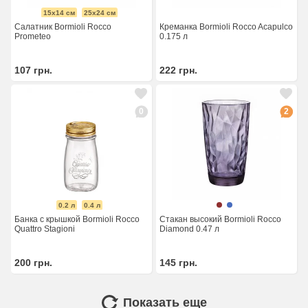
15x14 см
25x24 см
Салатник Bormioli Rocco
Креманка Bormioli Rocco Acapulco
Prometeo
0.175 л
107
грн.
222
грн.
0
2
0.2 л
0.4 л
Банка с крышкой Bormioli Rocco
Стакан высокий Bormioli Rocco
Quattro Stagioni
Diamond 0.47 л
200
грн.
145
грн.
Показать еще