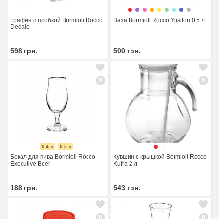
Графин с пробкой Bormioli Rocco
Ваза Bormioli Rocco Ypsilon 0.5 л
Dedalo
598
грн.
500
грн.
0
0
0.4 л
0.5 л
Бокал для пива Bormioli Rocco
Кувшин с крышкой Bormioli Rocco
Executive Beer
Kufra 2 л
188
грн.
543
грн.
0
0