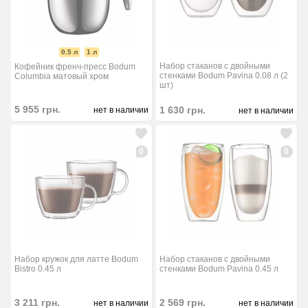
0.5 л
1 л
Набор стаканов с двойными
Кофейник френч-пресс Bodum
стенками Bodum Pavina 0.08 л (2
Columbia матовый хром
шт)
5 955
грн.
1 630
грн.
нет в наличии
нет в наличии
0
0
Набор кружок для латте Bodum
Набор стаканов с двойными
Bistro 0.45 л
стенками Bodum Pavina 0.45 л
3 211
грн.
2 569
грн.
нет в наличии
нет в наличии