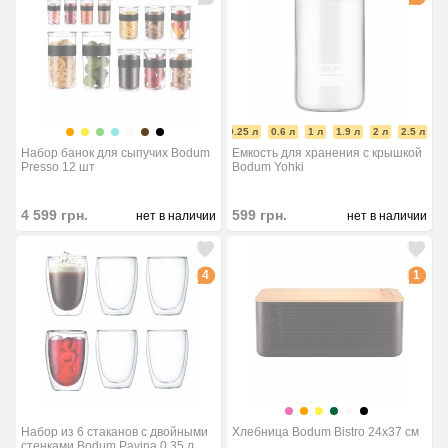
0.25 л
0.6 л
1 л
1.9 л
2 л
2.5 л
Набор банок для сыпучих Bodum
Емкость для хранения с крышкой
Presso 12 шт
Bodum Yohki
4 599
грн.
599
грн.
нет в наличии
нет в наличии
4
1
Набор из 6 стаканов с двойными
Хлебница Bodum Bistro 24x37 см
стенками Bodum Pavina 0.35 л