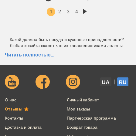
1
2
3
4
Какой должна быть посуда и кухонные принадлежности?
Любая хозяйка скажет, что их характеристиками должны
быть: качество, функциональность, привлекательный
Читать полностью...
внешний вид, приятная цена. Именно такой является
продукция и посуда Bodum. Уже почти столетие как она
вышла и удерживает достойную планку на мировом
рынке. Вы, проживая в Киеве или других городах
UA
RU
Украины, можете найти ее в интернет-магазине
Сервицио. Заказать и получить оригинальный товар со
скидкой в короткие сроки вполне реально.
О нас
Личный кабинет
Отзывы
Мои заказы
Контакты
Партнерская программа
Доставка и оплата
Возврат товара