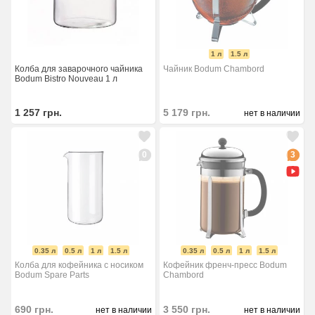
1 л
1.5 л
Колба для заварочного чайника
Чайник Bodum Chambord
Bodum Bistro Nouveau 1 л
1 257
грн.
5 179
грн.
нет в наличии
0
3
0.35 л
0.5 л
1 л
1.5 л
0.35 л
0.5 л
1 л
1.5 л
Колба для кофейника с носиком
Кофейник френч-пресс Bodum
Bodum Spare Parts
Chambord
690
грн.
3 550
грн.
нет в наличии
нет в наличии