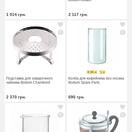
Bodum Assam
1 014
грн.
2 117
грн.
0
0
0.35 л
1 л
Подставка для заварочного
Колба для кофейника без носика
чайника Bodum Chambord
Bodum Spare Parts
2 370
грн.
690
грн.
0
0