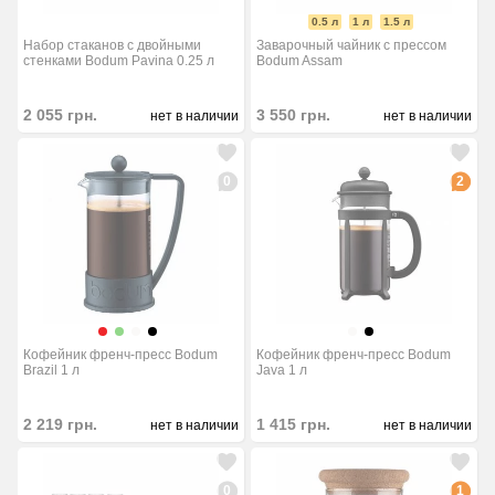
0.5 л
1 л
1.5 л
Набор стаканов с двойными
Заварочный чайник с прессом
стенками Bodum Pavina 0.25 л
Bodum Assam
2 055
грн.
3 550
грн.
нет в наличии
нет в наличии
0
2
Кофейник френч-пресс Bodum
Кофейник френч-пресс Bodum
Brazil 1 л
Java 1 л
2 219
грн.
1 415
грн.
нет в наличии
нет в наличии
0
1